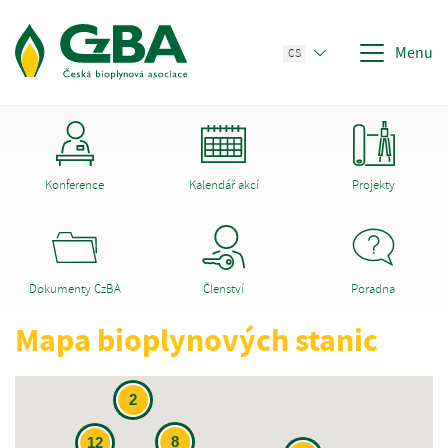
Menu
CS
Konference
Kalendář akcí
Projekty
Dokumenty CzBA
Členství
Poradna
Mapa bioplynových stanic
2
8
12