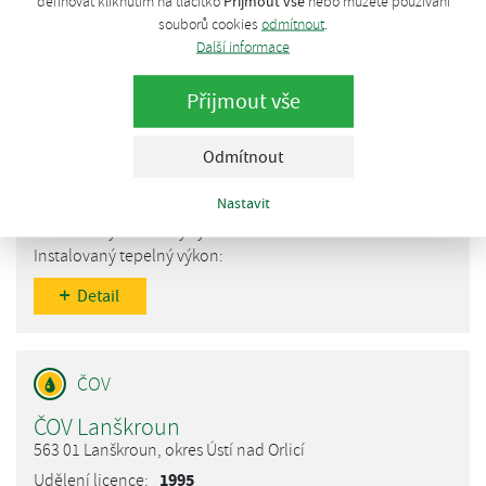
Přijmout vše
definovat kliknutím na tlačítko
nebo můžete používání
Detail
souborů cookies
odmítnout
.
Další informace
Přijmout vše
ČOV Svitavy
Odmítnout
568 02 Svitavy, okres Svitavy
Nastavit
1995
Detail
ČOV Lanškroun
563 01 Lanškroun, okres Ústí nad Orlicí
1995