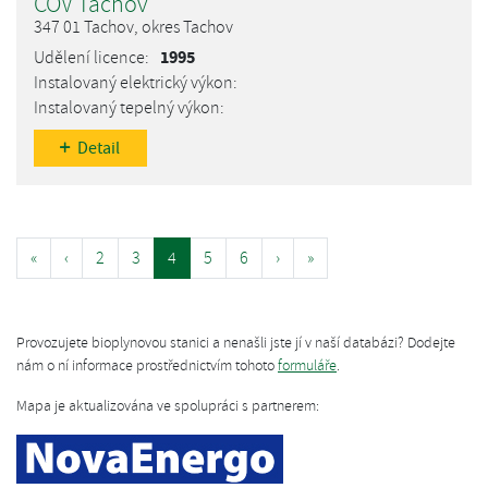
ČOV Tachov
347 01 Tachov, okres Tachov
1995
Detail
«
‹
2
3
4
5
6
›
»
Provozujete bioplynovou stanici a nenašli jste jí v naší databázi? Dodejte
nám o ní informace prostřednictvím tohoto
formuláře
.
Mapa je aktualizována ve spolupráci s partnerem: