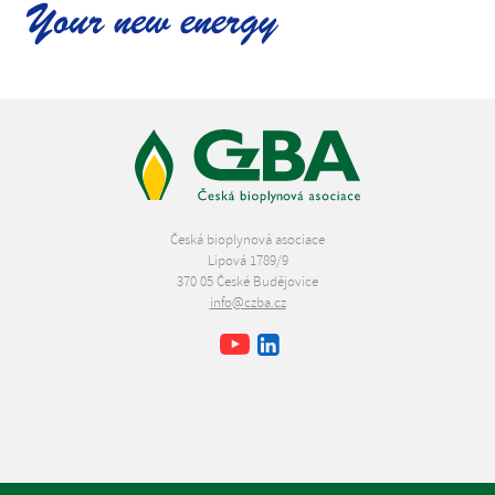
Česká bioplynová asociace
Lipová 1789/9
370 05 České Budějovice
info@czba.cz
Youtube
Facebook
LinkedIn