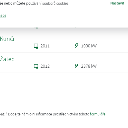
Nastavit
še
nebo můžete používání souborů cookies
2012
526 kW
mace
ovice
2011
1186 kW
 Kunči
2011
1000 kW
 Žatec
2012
2378 kW
tabázi? Dodejte nám o ní informace prostřednictvím tohoto
formuláře
.