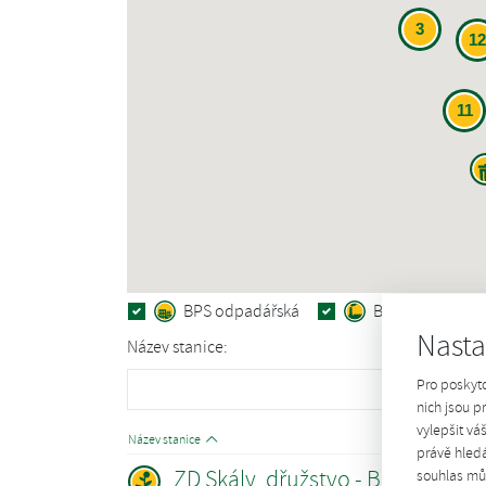
3
12
11
BPS odpadářská
BPS průmyslov
Nasta
Název stanice:
Pro poskyt
Poku
nich jsou 
vylepšit vá
Název stanice
právě hledá
ZD Skály, dřužstvo - BPS SKÁLY
souhlas můž