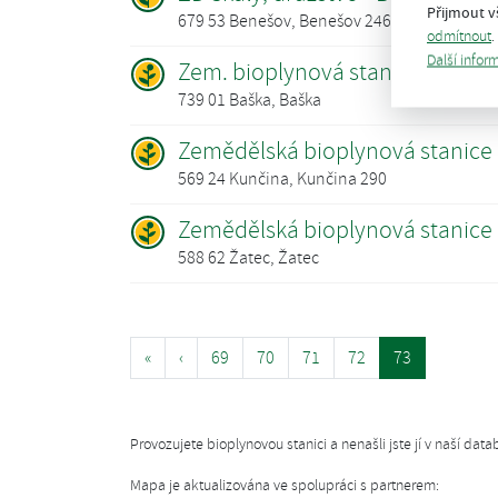
Přijmout v
679 53 Benešov, Benešov 246
odmítnout
.
Další infor
Zem. bioplynová stanice Hodoň
739 01 Baška, Baška
Zemědělská bioplynová stanice
569 24 Kunčina, Kunčina 290
Zemědělská bioplynová stanice
588 62 Žatec, Žatec
«
‹
69
70
71
72
73
Provozujete bioplynovou stanici a nenašli jste jí v naší da
Mapa je aktualizována ve spolupráci s partnerem: