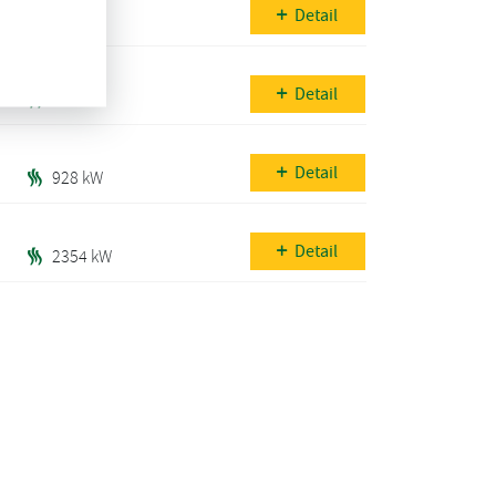
Detail
338 kW
Detail
680 kW
Detail
928 kW
Detail
2354 kW