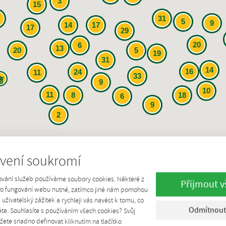
3
15
31
5
9
14
17
17
29
20
6
13
20
5
19
31
14
16
24
11
33
9
10
11
8
18
6
9
2
á
BPS zemědělská
Skládkový bioplyn
Č
vení soukromí
ování služeb používáme soubory cookies. Některé z
d máte zájem o pokročilé filtrování, pokračujte
přihlášením
.
Pokud jste tu 
Přijmout v
pro fungování webu nutné, zatímco jiné nám pomohou
š uživatelský zážitek a rychleji vás navést k tomu, co
Udělení licence
Instalovaný elektrický výkon
Odmítnout
te. Souhlasíte s používáním všech cookies? Svůj
ete snadno definovat kliknutím na tlačítko