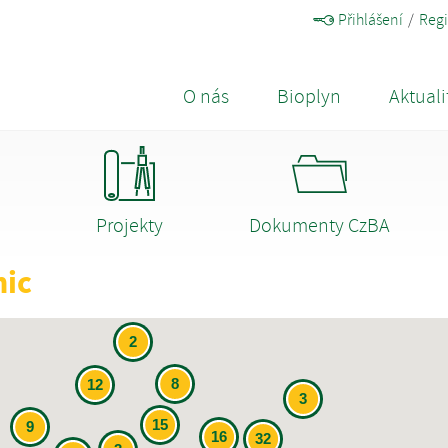
Přihlášení
Regi
O nás
Bioplyn
Aktuali
Projekty
Dokumenty CzBA
nic
2
8
12
3
15
9
16
32