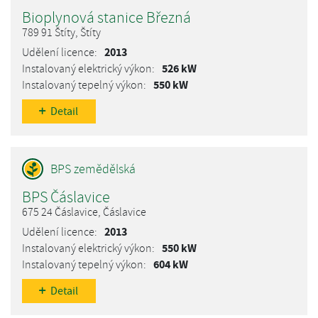
Bioplynová stanice Březná
789 91 Štíty, Štíty
2013
526 kW
550 kW
Detail
BPS Čáslavice
675 24 Čáslavice, Čáslavice
2013
550 kW
604 kW
Detail