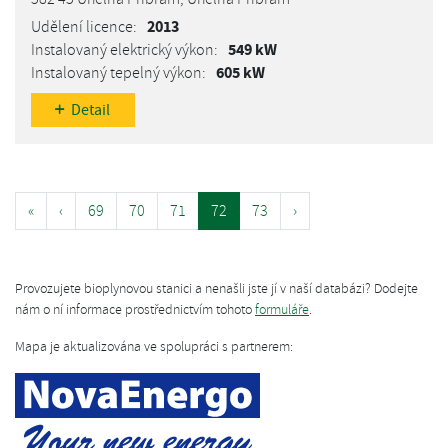
2013
549 kW
605 kW
Detail
«
‹
69
70
71
72
73
›
Provozujete bioplynovou stanici a nenašli jste jí v naší databázi? Dodejte
nám o ní informace prostřednictvím tohoto
formuláře
.
Mapa je aktualizována ve spolupráci s partnerem: