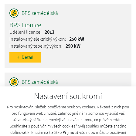
BPS Lipnice
2013
250 kW
290 kW
Detail
BPS Budíškovice
Nastavení soukromí
378 91 Budíškovice, Budíškovice
Pro poskytování služeb používáme soubory cookies. Některé z nich jsou
2013
pro fungování webu nutné, zatímco jiné nám pomohou vylepšit váš
550 kW
uživatelský zážitek a rychleji vás navést k tomu, co právě hledáte.
637 kW
Souhlasíte s používáním všech cookies? Svůj souhlas můžete snadno
Přijmout vše
definovat kliknutím na tlačítko
nebo můžete používání
Detail