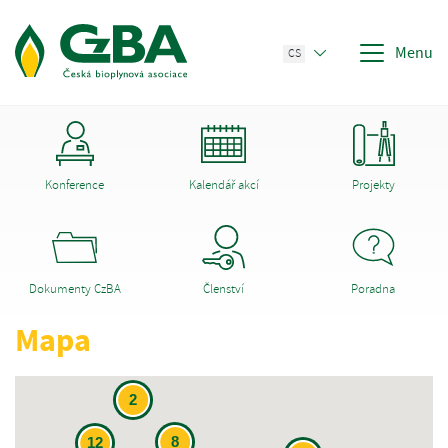
Menu
CS
Konference
Kalendář akcí
Projekty
Dokumenty CzBA
Členství
Poradna
Mapa
2
8
12