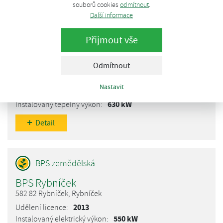
souborů cookies
odmítnout
.
Další informace
Přijmout vše
PBS Pšov
Odmítnout
364 52 Pšov, Pšov
2013
Nastavit
550 kW
630 kW
Detail
BPS Rybníček
582 82 Rybníček, Rybníček
2013
550 kW