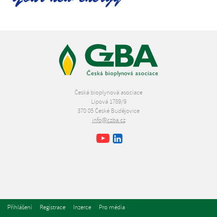
Česká bioplynová asociace
Lipová 1789/9
370 05 České Budějovice
info@czba.cz
Youtube
Facebook
LinkedIn
Přihlášení
Registrace
Inzerce
Pro média