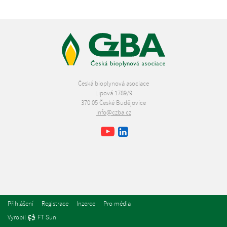
Česká bioplynová asociace
Lipová 1789/9
370 05 České Budějovice
info@czba.cz
Youtube
Facebook
LinkedIn
Přihlášení
Registrace
Inzerce
Pro média
Vyrobil
FT Sun