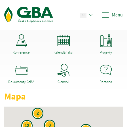
Menu
CS
Konference
Kalendář akcí
Projekty
Dokumenty CzBA
Členství
Poradna
Mapa
2
8
12