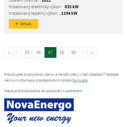
2012
835 kW
1194 kW
Detail
«
‹
65
66
67
68
69
›
»
Provozujete bioplynovou stanici a nenašli jste jí v naší databázi? Dodejte
nám o ní informace prostřednictvím tohoto
formuláře
.
Mapa je aktualizována ve spolupráci s partnerem: