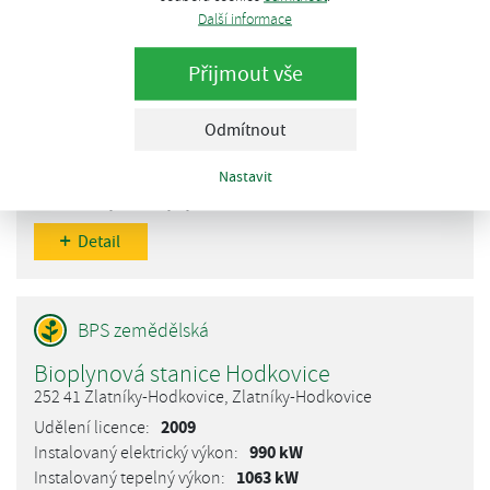
Další informace
Přijmout vše
Bioplynová stanice Hodov
675 04 Hodov, Hodov
Odmítnout
2010
750 kW
Nastavit
696 kW
Detail
Bioplynová stanice Hodkovice
252 41 Zlatníky-Hodkovice, Zlatníky-Hodkovice
2009
990 kW
1063 kW