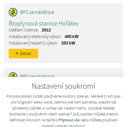
Bioplynová stanice Hořátev
2012
400 kW
203 kW
Detail
Nastavení soukromí
Bioplynová stanice Hořátev
2012
Pro poskytování služeb používáme soubory cookies. Některé z nich jsou
400 kW
pro fungování webu nutné, zatímco jiné nám pomohou vylepšit váš
203 kW
uživatelský zážitek a rychleji vás navést k tomu, co právě hledáte.
Souhlasíte s používáním všech cookies? Svůj souhlas můžete snadno
Detail
Přijmout vše
definovat kliknutím na tlačítko
nebo můžete používání
souborů cookies
odmítnout
.