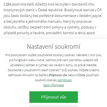
CzBA podnikla další důležitý krok ke zvýšení standardů trhu
bioplynových stanic v České republice. Bioplynové stanice v ČR
jsou často dodány bez potřebné dokumentace v českém jazyce,
a bez jasného a jednotného manuálu, který by popisoval
obsluhu, údržbu, bezpečnostní pokyny a výstrahy, postupy v
případě poruchy a havárie, provádění kontrol a revizí apod.
CzBA se rozhodla tuto situaci řešit a nalézt vhodné řešení a
Nastavení soukromí
doporučení pro budoucí investory bioplynových stanic. Cílem je
Pro poskytování služeb používáme soubory cookies. Některé z nich jsou
vytvářet potřebný tlak na dodavatele technologií, který povede
pro fungování webu nutné, zatímco jiné nám pomohou vylepšit váš
ke zvýšení standardu poskytovaných služeb. Výsledkem jednání
uživatelský zážitek a rychleji vás navést k tomu, co právě hledáte.
je oficiální doporučení a podpora CzBA k uvádění kompletní
Souhlasíte s používáním všech cookies? Svůj souhlas můžete snadno
technologické části bioplynové stanice do provozu jako
Přijmout vše
definovat kliknutím na tlačítko
nebo můžete používání
stanoveného výrobku podle zákona č. 22/1997 Sb.
souborů cookies
odmítnout
.
Další informace
Připravovaná kampaň "Bioplynová stanice je stanovený
výrobek" pak bude sloužit k vyšší informovanosti investorů o
Přijmout vše
výhodách tohoto řešení, tak aby tento standard vyžadovali u
svých dodavatelů techologie bioplynové stanice. Uživatelské