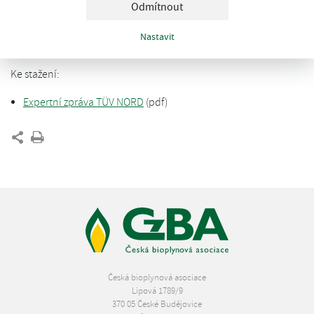
Odmítnout
výhody dodávky bioplynové stanice jako stanoveného výrobku
shrnuje expertní zpráva, kterou na žádost CzBA vypracoval TUV
Nastavit
NORD.
Ke stažení:
Expertní zpráva TÜV NORD
(pdf)
Česká bioplynová asociace
Lipová 1789/9
370 05 České Budějovice