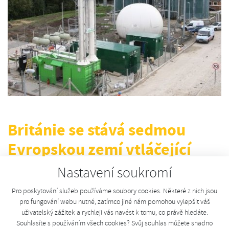
Británie se stává sedmou
Evropskou zemí vtláčející
biometan do distribučních sítí
Nastavení soukromí
zemního plynu
Pro poskytování služeb používáme soubory cookies. Některé z nich jsou
pro fungování webu nutné, zatímco jiné nám pomohou vylepšit váš
úterý, 9. listopadu 2010
uživatelský zážitek a rychleji vás navést k tomu, co právě hledáte.
Souhlasíte s používáním všech cookies? Svůj souhlas můžete snadno