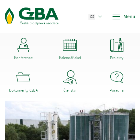
Menu
CS
Konference
Kalendář akcí
Projekty
Dokumenty CzBA
Členství
Poradna