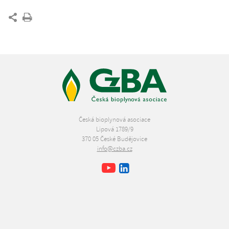
Česká bioplynová asociace
Lipová 1789/9
370 05 České Budějovice
info@czba.cz
Youtube
Facebook
LinkedIn