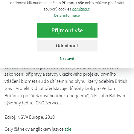
Po roce od schválení podpory výroby a využití bioplynu ve Velké
Přijmout vše
definovat kliknutím na tlačítko
nebo můžete používání
souborů cookies
odmítnout
.
Británii došlo ke spuštění prvního projektu vtláčení upraveného
Další informace
bioplynu (biometanu) do distribuční sítě zemního plynu.
Společnost CNG Services realizovala projekt na čistírně
Přijmout vše
odpadních vod Thames Water Didcot, kde je výroba bioplynu
součástí technologie čištění odpadních vod. Vznikající bioplyn
je upravován technologií dodanou firmou Chesterfield Biogas.
Odmítnout
Tato technologie odstraňuje vlhkost, sulfan a oxid uhličitý a
Nastavit
produuje čistý, suchý plyn obsahující cca 97% metanu. Oficiální
spuštění technologie proběhlo 5. října a znamená úspěšné
zakončení přípravy a stavby ukázkového projektu prvního
vtláčení biometanu do sítí zemního plynu, který odebírá British
Gas. "Projekt Didcot představuje důležitý krok pro Velkou
Británii a počátek nového trhu s energiemi", řekl John Baldwin,
výkonný ředitel CNG Services.
Zdroj: NGVA Europe, 2010
Celý článek v anglickém jazyce
zde
.