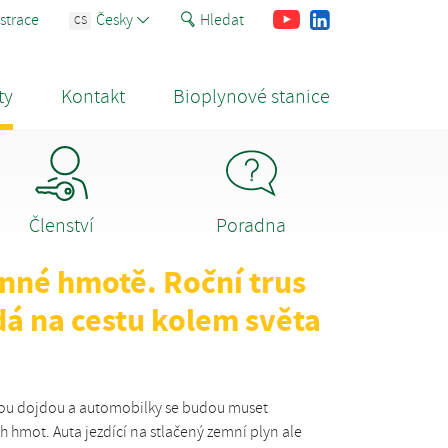
Youtube
Facebook
LinkedIn
strace
Česky
Hledat
CS
ty
Kontakt
Bioplynové stanice
Členství
Poradna
nné hmotě. Roční trus
dá na cestu kolem světa
nou dojdou a automobilky se budou muset
 hmot. Auta jezdící na stlačený zemní plyn ale