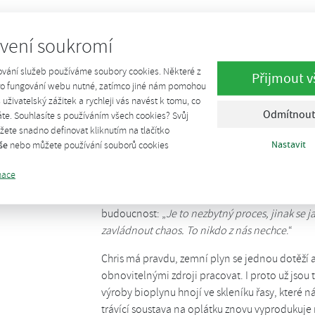
Biometan je totiž ještě ekologičtější. Jeho výr
zdejších odvodněných půdách se jim daří. Jedna
vení soukromí
metanu denně.
ování služeb používáme soubory cookies. Některé z
Přijmout v
„
Ten proces začíná sběrem kravského hnoje, kt
pro fungování webu nutné, zatímco jiné nám pomohou
a oxid uhličitý. Vznikne bioplyn, který však ob
š uživatelský zážitek a rychleji vás navést k tomu, co
Odmítnout
te. Souhlasíte s používáním všech cookies? Svůj
rozjetí nestačí. Proto musíme metan od oxidu 
ete snadno definovat kliknutím na tlačítko
a ten už jen stlačíme
,“ popisuje Chris.
Nastavit
še
nebo můžete používání souborů cookies
Poté plynem místní pracovníci naplní láhve a 
mace
jedné krávy ujet až devět tisíc kilometrů. Pět k
autem, může si plynem třeba zatopit. Podle Chri
budoucnost: „
Je to nezbytný proces, jinak se
zavládnout chaos. To nikdo z nás nechce
.“
Chris má pravdu, zemní plyn se jednou dotěží a 
obnovitelnými zdroji pracovat. I proto už jsou
výroby bioplynu hnojí ve skleníku řasy, které n
trávící soustava na oplátku znovu vyprodukuje