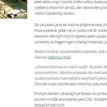
před sebou mají v tomto směru velkou budoucn
vytěžený z fosilních zdrojů, ale i obnovitelný 
nabízí nizozemský venkov.
Do Lelystadu je to asi hodina příjemné cesty z
řídce osídlené, ještě v první polovině 20. stol
stovkami větrných mlýnů najdete jeden pozoru
univerzity ve Wageningenu hledají možnosti, 
Statek na okraji nizozemského Lelystadu, kde v
Skalický
(
stáhnout mp3
)
„
Chceme biomasu co nejvíc využit. To proto, že 
obnovitelnými. Všechny produkty tak musí zast
využita opravdu maximálně a nevyhodili jsme n
Chris de Visser, koordinátor místního výzkumn
Druhým dechem už odtajňuje recept na výrobu
plynem a může se prodávat jako CNG. Nizozems
čerpacích stanicích.