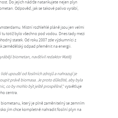
ost. Do jejich nádrže natankujete nejen plyn
biometan. Odpověď, jak se takové palivo vyrábí,
 Amsterdamu. Místní rozhlehlé pláně jsou jen velmi
etí tu totiž bylo všechno pod vodou. Dnes tady mezi
hodný statek. Od roku 2007 zde výzkumníci z
jak zemědělský odpad přeměnit na energii.
yrábějí biometan, navštívil redaktor Matěj
lidé upouští od fosilních zdrojů a nahrazují je
oupit právě biomasa. Je proto důležité, aby byla
ic, co by mohlo být ještě prospěšné
,“ vysvětluje
ého centra.
 biometanu, který je plně zaměnitelný se zemním
ko jím chce kompletně nahradit fosilní plyn na