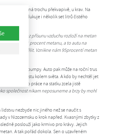
oba začíná, možná trochu překvapivě, u krav. Na
 kráva vyprodukuje i několik set litrů čistého
še
erý bakterie bez přísunu vzduchu rozloží na metan
sahuje asi jen 52 procent metanu, a to autu na
uhličitého oddělit. Vznikne nám 95procentí metan
převezou je na pumpy. Auto pak může na roční trus
rav vystačí na cestu kolem světa. A kdo by nechtěl jet
se tak má jeho práce na statku zcela jistě
 jako společnost nikam neposuneme a brzy by mohl
lidstvu nezbyde nic jiného než se naučit s
 tady v Nizozemsku o krok napřed. Kvasnými zbytky z
ásledně poslouží jako krmivo pro krávy. Jejich
 metan. A tak pořád dokola. Sen o uzavřeném