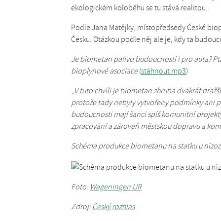
ekologickém koloběhu se tu stává realitou.
Podle Jana Matějky, místopředsedy České bio
Česku. Otázkou podle něj ale je, kdy ta budou
Je biometan palivo budoucnosti i pro auta? Pt
bioplynové asociace
(
stáhnout mp3
)
„
V tuto chvíli je biometan zhruba dvakrát draž
protože tady nebyly vytvořeny podmínky ani pro
budoucnosti mají šanci spíš komunitní projekty
zpracování a zároveň městskou dopravu a kom
Schéma produkce biometanu na statku u nizo
Foto:
Wageningen UR
Zdroj:
Český rozhlas