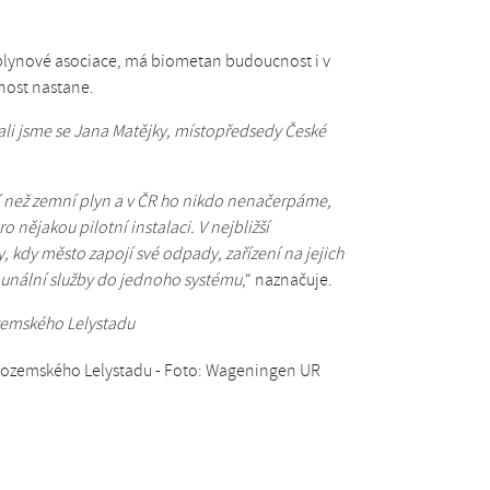
plynové asociace, má biometan budoucnost i v
cnost nastane.
ali jsme se Jana Matějky, místopředsedy České
ší než zemní plyn a v ČR ho nikdo nenačerpáme,
 nějakou pilotní instalaci. V nejbližší
, kdy město zapojí své odpady, zařízení na jejich
unální služby do jednoho systému
,“ naznačuje.
zemského Lelystadu