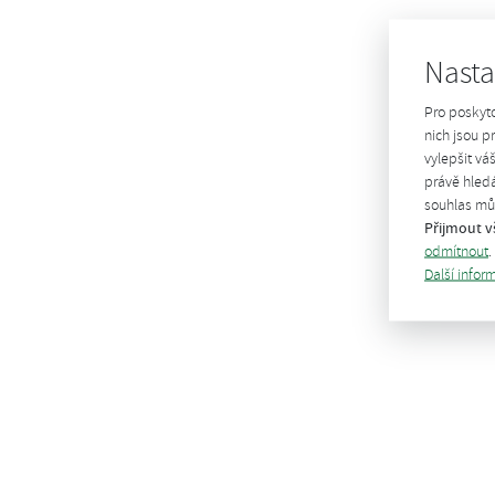
Nasta
Pro poskyt
nich jsou 
vylepšit vá
právě hledá
souhlas můž
Přijmout v
odmítnout
.
Další infor