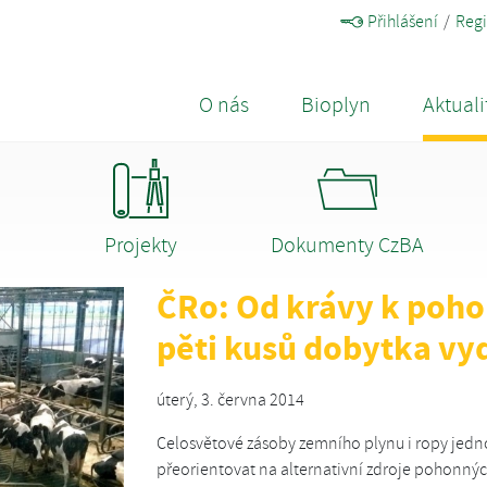
Přihlášení
Regi
O nás
Bioplyn
Aktuali
Projekty
Dokumenty CzBA
ČRo: Od krávy k poho
pěti kusů dobytka vy
úterý, 3. června 2014
Celosvětové zásoby zemního plynu i ropy jed
přeorientovat na alternativní zdroje pohonných