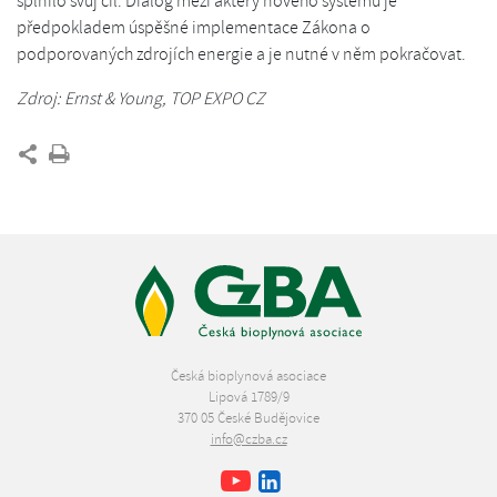
splnilo svůj cíl: Dialog mezi aktéry nového systému je
předpokladem úspěšné implementace Zákona o
podporovaných zdrojích energie a je nutné v něm pokračovat.
Zdroj: Ernst & Young, TOP EXPO CZ
Česká bioplynová asociace
Lipová 1789/9
370 05 České Budějovice
info@czba.cz
Youtube
Facebook
LinkedIn