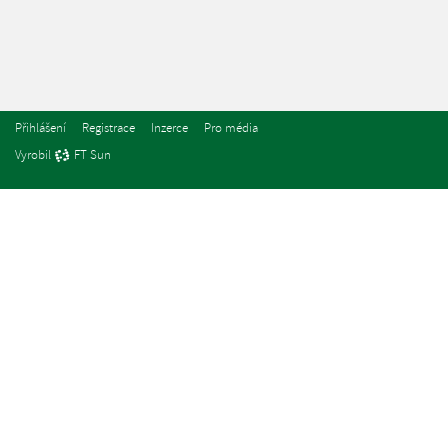
Přihlášení
Registrace
Inzerce
Pro média
Vyrobil
FT Sun