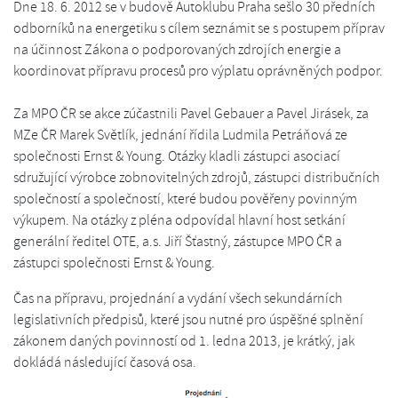
Dne 18. 6. 2012 se v budově Autoklubu Praha sešlo 30 předních
odborníků na energetiku s cílem seznámit se s postupem příprav
na účinnost Zákona o podporovaných zdrojích energie a
koordinovat přípravu procesů pro výplatu oprávněných podpor.
Za MPO ČR se akce zúčastnili Pavel Gebauer a Pavel Jirásek, za
MZe ČR Marek Světlík, jednání řídila Ludmila Petráňová ze
společnosti Ernst & Young. Otázky kladli zástupci asociací
sdružující výrobce zobnovitelných zdrojů, zástupci distribučních
společností a společností, které budou pověřeny povinným
výkupem. Na otázky z pléna odpovídal hlavní host setkání
generální ředitel OTE, a.s. Jiří Šťastný, zástupce MPO ČR a
zástupci společnosti Ernst & Young.
Čas na přípravu, projednání a vydání všech sekundárních
legislativních předpisů, které jsou nutné pro úspěšné splnění
zákonem daných povinností od 1. ledna 2013, je krátký, jak
dokládá následující časová osa.