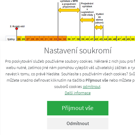
Nastavení soukromí
Pro poskytování služeb používáme soubory cookies. Některé z nich jsou pro 
webu nutné, zatímco jiné nám pomohou vylepšit váš uživatelský zážitek a ryc
navést k tomu, co právě hledáte. Souhlasíte s používáním všech cookies? Svů
Přijmout vše
můžete snadno definovat kliknutím na tlačítko
nebo můžete p
souborů cookies
odmítnout
.
Zástupci společnosti Ernst&Young představili vlastní vizi
Další informace
možného uspořádání vztahů mezi účastníky trhu po aplikaci
nového zákona. Základním požadavkem na nový systém je
Přijmout vše
především jednoznačnost nároku na podporu, která je
dokladovatelná splněním věcných a časových podmínek.
Odmítnout
Splnění těchto podmínek musí být registrováno dotčenými