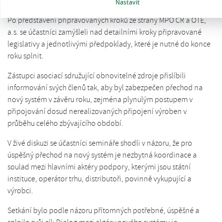
subjekty v systému operátora trhu.
Nastavit
Po představení připravovaných kroků ze strany MPO ČR a OTE,
a.s. se účastníci zamýšleli nad detailními kroky připravované
legislativy a jednotlivými předpoklady, které je nutné do konce
roku splnit.
Zástupci asociací sdružující obnovitelné zdroje přislíbili
informování svých členů tak, aby byl zabezpečen přechod na
nový systém v závěru roku, zejména plynulým postupem v
připojování dosud nerealizovaných připojení výroben v
průběhu celého zbývajícího období.
V živé diskuzi se účastníci semináře shodli v názoru, že pro
úspěšný přechod na nový systém je nezbytná koordinace a
soulad mezi hlavními aktéry podpory, kterými jsou státní
instituce, operátor trhu, distributoři, povinně vykupující a
výrobci.
Setkání bylo podle názoru přítomných potřebné, úspěšné a