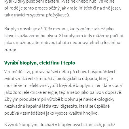
kyslíku díky působení bakterií, kvasinek nebo hub. Ve volné
přírodě je tento proces běžný jak v rašeliništích či na dně jezer,
tak v trávicím systému přežvýkavců.
Bioplyn obsahuje až 70 % metanu, který známe taktéž jako
hlavní složku zemního plynu. S bioplynem tedy můžeme počítat
jako s možnou alternativou tohoto neobnovitelného fosilního
zdroje.
Vyrábí bioplyn, elektřinu i teplo
V zemědělství, potravinářství nebo při chovu hospodářských
zvířat vzniká velké množství biologického odpadu, který je
možné velmi efektivně využít k výrobě bioplynu. Ten dále slouží
jako zdroj elektrické energie, tepla nebo jako palivo v dopravě.
Zbylým produktem při výrobě bioplynu je navíc ekologicky
nezávadná kapalná látka (tzv. digestát), která se úspěšně
používá v zemědělství jako vysoce kvalitní hnojivo.
K výrobě bioplynu dochází v bioplynových stanicích, jejichž