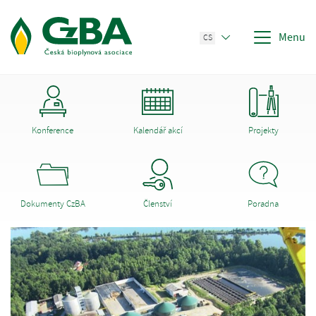
Menu
CS
Konference
Kalendář akcí
Projekty
Dokumenty CzBA
Členství
Poradna