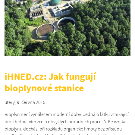
iHNED.cz: Jak fungují
bioplynové stanice
úterý, 9. června 2015
Bioplyn není vynálezem moderní doby. Jedná o látku vznikající
prostřednictvím zcela obvyklých přírodních procesů. Ke vzniku
bioplynu dochází při rozkladu organické hmoty bez přístupu