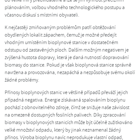
plánováním, volbou vhodného technologického postupu a
včasnou diskusí s místními obyvateli.
K nejčastěji zmiňovaným problémům patří obtěžování
obydlených lokalit zápachem, čemuž je možné předejít
vhodným umístěním bioplynové stanice v dostatečném
odstupu od zastavěných ploch. Dalším možným negativem je
zvýšená hustota dopravy, která je daná nutností dopravování
biomasy do stanice. Pokud je však bioplynová stanice správně
navržena a provozována, nezapáchá a nezpůsobuje svému okolí
žádné problémy.
Přínosy bioplynových stanic ve většině případů převáží jejich
případná negativa. Energie získávaná spalováním bioplynu
pochází z obnovitelného zdroje, čímž se snižuje naše závislost
na omezeně dostupných fosilních palivech. Díky zpracování
biomasy v bioplynových stanicích může být účelně zužitkováno
velké množství odpadu, který by jinak neznamenal žádný
přínos. Výroba bioplynu navíc neprodukuje vlastní odpad,