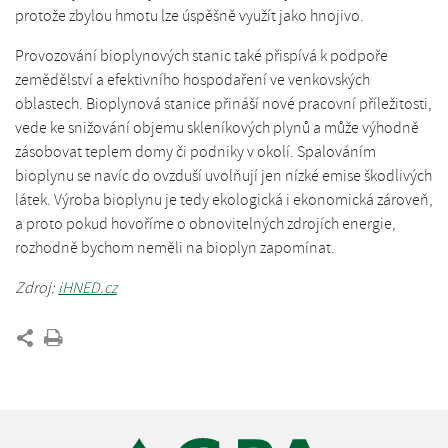
protože zbylou hmotu lze úspěšně využít jako hnojivo.
Provozování bioplynových stanic také přispívá k podpoře
zemědělství a efektivního hospodaření ve venkovských
oblastech. Bioplynová stanice přináší nové pracovní příležitosti,
vede ke snižování objemu skleníkových plynů a může výhodně
zásobovat teplem domy či podniky v okolí. Spalováním
bioplynu se navíc do ovzduší uvolňují jen nízké emise škodlivých
látek. Výroba bioplynu je tedy ekologická i ekonomická zároveň,
a proto pokud hovoříme o obnovitelných zdrojích energie,
rozhodně bychom neměli na bioplyn zapomínat.
Zdroj:
iHNED.cz