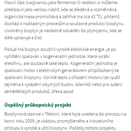
hlavní část (nazývanou jako fermentor či reaktor) si můžeme
představit jako velikou nádrž, kde se zředěná a rozmělněná
organická masa promíchává a zahřívá (na cca 42 °C), přičemž
dochází k rozkladným procesům a současné produkci bioplynu.
Uvolněný bioplyn je následně odváděn do plynojemu, kde se
dále upravuje a čistí.
Pokud má bioplyn sloužit k výrobě elektrické energie, je po
vyčištění spalován v kogenerační jednotce, která vyrábí
elektřinu, ale současně také teplo. Kogenerační jednotka je
spalovací motor s elektrickým generátorem přizpůsobený ke
spalování bioplynu. Vzniklé teplo z chlazení motoru lze využít
zejména k vytápění obytných budov, skleníků nebo pro sušení
zemědělských produktů, dřeva apod.
Úspěšný průkopnický projekt
Bioplynová stanice v Třeboni, která byla uvedena do provozu na
konci roku 2009, je ukázkou promyšleného a inovativního
přístupu k výrobě a užití bioplynu. Počátky tohoto projektu