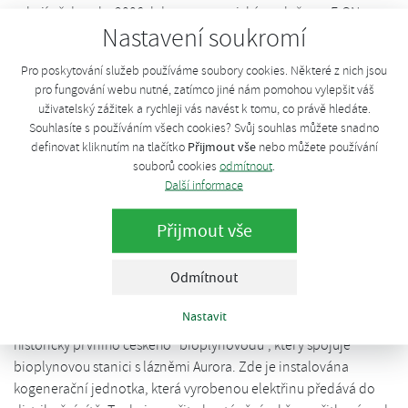
sahají až do roku 2006, kdy se energetická společnost E.ON
Nastavení soukromí
aktivně snažila hledat možnosti, jak uplatnit zkušenosti z
energetiky pro výrobu energie z obnovitelných zdrojů. Velkou
Pro poskytování služeb používáme soubory cookies. Některé z nich jsou
výzvu v souvislosti s výrobou bioplynu představovala možnost
pro fungování webu nutné, zatímco jiné nám pomohou vylepšit váš
smysluplného využití tepla vznikajícího při spalování bioplynu v
uživatelský zážitek a rychleji vás navést k tomu, co právě hledáte.
kogenerační jednotce. Takto vzniklé teplo nebylo totiž ve
Souhlasíte s používáním všech cookies? Svůj souhlas můžete snadno
většině tehdejších bioplynových stanic účelně využíváno,
Přijmout vše
definovat kliknutím na tlačítko
nebo můžete používání
přičemž jedním z důvodů tohoto "plýtvání" byla velká
souborů cookies
odmítnout
.
Další informace
vzdálenost stanice od možného místa spotřeby tepla.
První "bioplynovod" je u Třeboně
Přijmout vše
Společnost Bioplyn Třeboň, ve které má E.ON majetkovou účast,
Odmítnout
ukazuje promyšlený a inovativní přístup k výrobě a užití
bioplynu. Bioplynová stanice Třeboň účelně využívá odpadní
Nastavit
teplo vznikající při výrobě elektřiny z bioplynu s využitím
historicky prvního českého "bioplynovodu", který spojuje
bioplynovou stanici s lázněmi Aurora. Zde je instalována
kogenerační jednotka, která vyrobenou elektřinu předává do