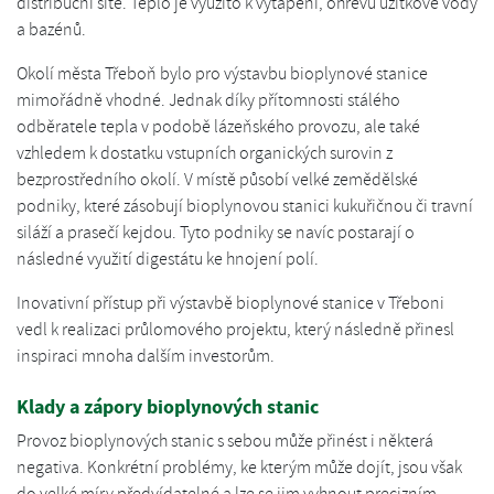
distribuční sítě. Teplo je využito k vytápění, ohřevu užitkové vody
a bazénů.
Okolí města Třeboň bylo pro výstavbu bioplynové stanice
mimořádně vhodné. Jednak díky přítomnosti stálého
odběratele tepla v podobě lázeňského provozu, ale také
vzhledem k dostatku vstupních organických surovin z
bezprostředního okolí. V místě působí velké zemědělské
podniky, které zásobují bioplynovou stanici kukuřičnou či travní
siláží a prasečí kejdou. Tyto podniky se navíc postarají o
následné využití digestátu ke hnojení polí.
Inovativní přístup při výstavbě bioplynové stanice v Třeboni
vedl k realizaci průlomového projektu, který následně přinesl
inspiraci mnoha dalším investorům.
Klady a zápory bioplynových stanic
Provoz bioplynových stanic s sebou může přinést i některá
negativa. Konkrétní problémy, ke kterým může dojít, jsou však
do velké míry předvídatelné a lze se jim vyhnout precizním