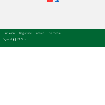
Přihlášení
Registrace
Inzerce
Pro média
Vyrobil
FT Sun