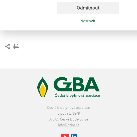
Odmítnout
Nastavit
Česká bioplynová asociace
Lipová 1789/9
370 05 České Budějovice
info@czba.cz
Youtube
Facebook
LinkedIn