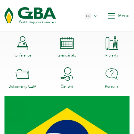
Menu
CS
Konference
Kalendář akcí
Projekty
Dokumenty CzBA
Členství
Poradna