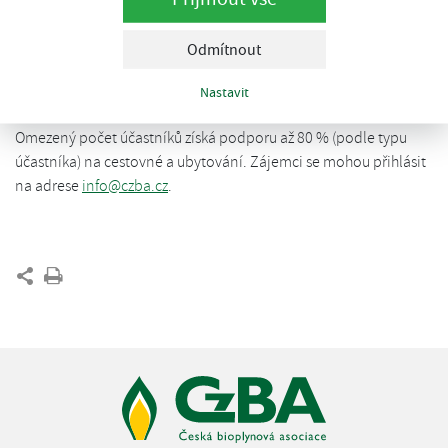
do Brazílie.
Odmítnout
Zájem brazilské strany je především o fermentační technologie,
upgradingové systémy a čištění bioplynu, monitoring a řízení
Nastavit
procesů, duální palivové systémy pro vozidla a motory.
Omezený počet účastníků získá podporu až 80 % (podle typu
účastníka) na cestovné a ubytování. Zájemci se mohou přihlásit
na adrese
info@czba.cz
.