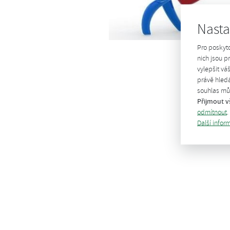
Nasta
Pro poskyt
nich jsou 
vylepšit vá
právě hledá
souhlas můž
Přijmout v
odmítnout
.
Další infor