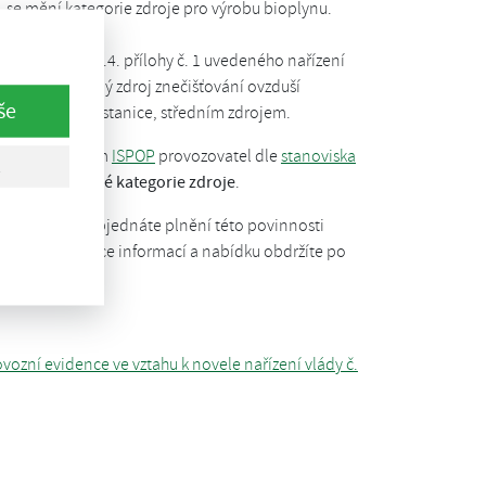
., se mění kategorie zdroje pro výrobu bioplynu.
ená pod bod 1.4. přílohy č. 1 uvedeného nařízení
vozovně není jiný zdroj znečišťování ovzduší
še
a – bioplynová stanice, středním zdrojem.
prostřednictvím
ISPOP
provozovatel dle
stanoviska
le aktualizované kategorie zdroje
.
sti. Pokud si objednáte plnění této povinnosti
aší činnost. Více informací a nabídku obdržíte po
a.cz
.
ozní evidence ve vztahu k novele nařízení vlády č.