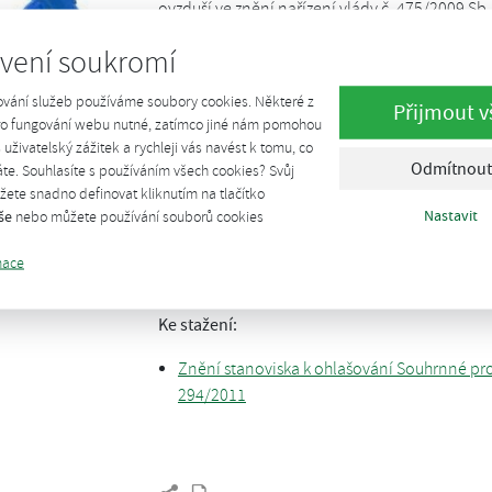
ovzduší ve znění nařízení vlády č. 475/2009 Sb
vení soukromí
Od 1. 11. 2011 je výroba bioplynu
– nově zařaz
vlády -
středním zdrojem
. V případě, že v pro
ování služeb používáme soubory cookies. Některé z
Přijmout v
kategorizovaný jako velký, stává se provozovn
pro fungování webu nutné, zatímco jiné nám pomohou
š uživatelský zážitek a rychleji vás navést k tomu, co
Při ohlašování "Souhrnné provozní evidence" 
Odmítnout
te. Souhlasíte s používáním všech cookies? Svůj
Odboru ochrany ovzduší MŽP
ohlašuje již pod
ete snadno definovat kliknutím na tlačítko
Nastavit
še
nebo můžete používání souborů cookies
CzBA nabízí pomoc při vyřizování této povinno
prostřednictvím CzBA, podpoříte tím zároveň n
mace
zaslání emailové poptávky na adresu
info@czb
Ke stažení:
Znění stanoviska k ohlašování Souhrnné prov
294/2011