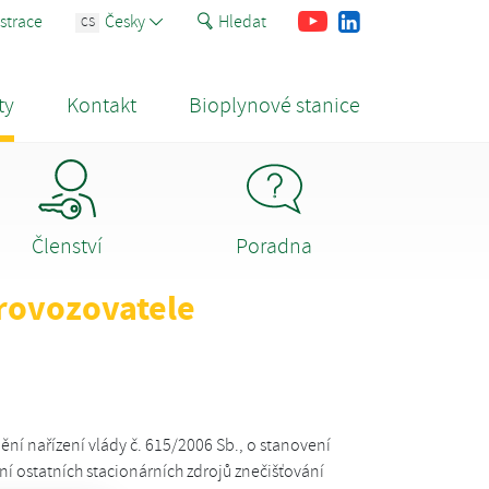
Youtube
Facebook
LinkedIn
strace
Česky
Hledat
CS
ty
Kontakt
Bioplynové stanice
Členství
Poradna
rovozovatele
ění nařízení vlády č. 615/2006 Sb., o stanovení
í ostatních stacionárních zdrojů znečišťování