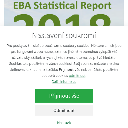
Nastavení soukromí
Pro poskytování služeb používáme soubory cookies. Některé z nich jsou
pro fungování webu nutné, zatímco jiné nám pomohou vylepšit váš
uživatelský zážitek a rychleji vás navést k tomu, co právě hledáte.
Souhlasíte s používáním všech cookies? Svůj souhlas můžete snadno
Nové statistiky bioplynu v EU
Přijmout vše
definovat kliknutím na tlačítko
nebo můžete používání
souborů cookies
odmítnout
.
od EBA
Další informace
Přijmout vše
středa, 22. května 2019
Evropská bioplynová asociace právě vydala revidovanou
Odmítnout
statistiku výroby a využití bioplynu v EU.
Nastavit