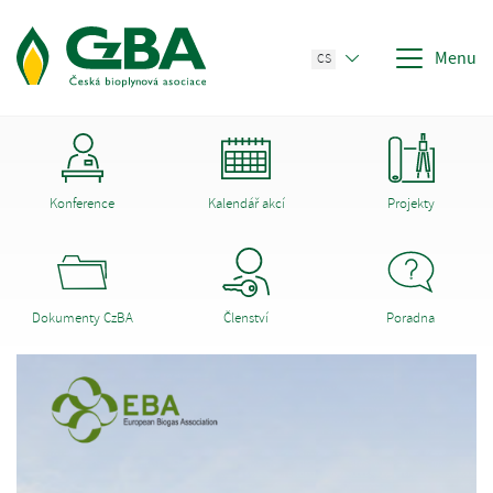
Menu
CS
Konference
Kalendář akcí
Projekty
Dokumenty CzBA
Členství
Poradna