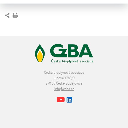
Report ke stažení
(pdf)
Česká bioplynová asociace
Lipová 1789/9
370 05 České Budějovice
info@czba.cz
Youtube
Facebook
LinkedIn