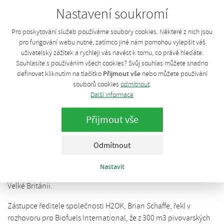
Nastavení soukromí
Technologický proces, který vyjde na 1 milion liber (1,2 mil. eur),
probíhá ve třech krocích. Instalaci zajistí společností H2OK Water
Pro poskytování služeb používáme soubory cookies. Některé z nich jsou
and Energy se sídlem ve městě Truro. Během procesu jsou
pro fungování webu nutné, zatímco jiné nám pomohou vylepšit váš
odpadní kapaliny přeměňovány na bioplyn, ze kterého je dále
uživatelský zážitek a rychleji vás navést k tomu, co právě hledáte.
vyrobena elektrická energie a teplo. Proces sníží množství
Souhlasíte s používáním všech cookies? Svůj souhlas můžete snadno
Přijmout vše
odpadních vod zpracovávaných na blízké čistírně odpadních
definovat kliknutím na tlačítko
nebo můžete používání
souborů cookies
odmítnout
.
vod o 80%.
Další informace
Projekt by měl být podle plánu dokončen v dubnu. H2OK
uzavřela partnerství s nizozemskou společností Nijhuis, která jí
Přijmout vše
poskytne technologii anaerobní digesce.
Odmítnout
Emma Bebbington, generální ředitelka pivovaru Sharp’s, k tomu
řekla: „Systém anaerobní digesce je velkým krokem vpřed.
Nastavit
Pomůže nám stát se jedním z nejekologičtějších pivovarů ve
Velké Británii.
Zástupce ředitele společnosti H2OK, Brian Schaffe, řekl v
rozhovoru pro Biofuels International, že z 300 m3 pivovarských