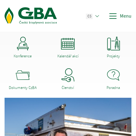
Menu
CS
Konference
Kalendář akcí
Projekty
Dokumenty CzBA
Členství
Poradna