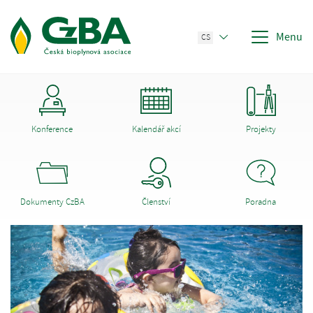
Menu
CS
Konference
Kalendář akcí
Projekty
Dokumenty CzBA
Členství
Poradna