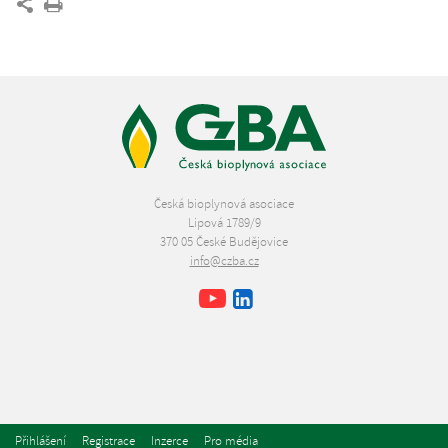
Česká bioplynová asociace
Lipová 1789/9
370 05 České Budějovice
info@czba.cz
Youtube
Facebook
LinkedIn
Přihlášení
Registrace
Inzerce
Pro média