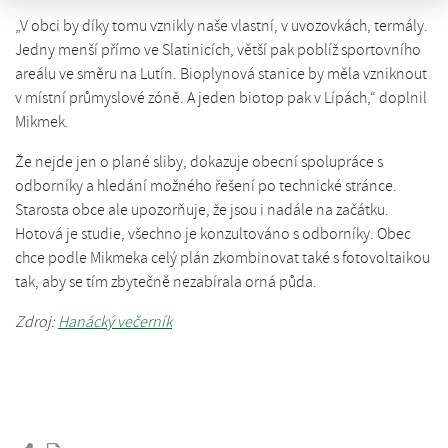
„V obci by díky tomu vznikly naše vlastní, v uvozovkách, termály.
Jedny menší přímo ve Slatinicích, větší pak poblíž sportovního
areálu ve směru na Lutín. Bioplynová stanice by měla vzniknout
v místní průmyslové zóně. A jeden biotop pak v Lípách,“ doplnil
Mikmek.
Že nejde jen o plané sliby, dokazuje obecní spolupráce s
odborníky a hledání možného řešení po technické stránce.
Starosta obce ale upozorňuje, že jsou i nadále na začátku.
Hotová je studie, všechno je konzultováno s odborníky. Obec
chce podle Mikmeka celý plán zkombinovat také s fotovoltaikou
tak, aby se tím zbytečně nezabírala orná půda.
Zdroj:
Hanácký večerník