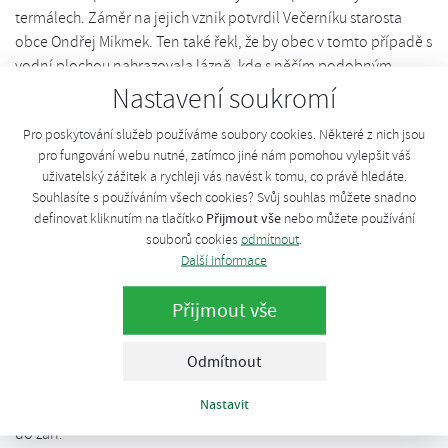
termálech. Záměr na jejich vznik potvrdil Večerníku starosta
obce Ondřej Mikmek. Ten také řekl, že by obec v tomto případě s
vodní plochou nahrazovala lázně, kde s něčím podobným
nepočítají.
Nastavení soukromí
Pro poskytování služeb používáme soubory cookies. Některé z nich jsou
Potřebnou teplou vodu by obec získávala v bioplynové stanici. V
pro fungování webu nutné, zatímco jiné nám pomohou vylepšit váš
zimě by pak teplem zásobovala obecní budovy a v létě vyhřívala
uživatelský zážitek a rychleji vás navést k tomu, co právě hledáte.
vodu v koupacích biotopech, které mají vzniknout přímo ve
Souhlasíte s používáním všech cookies? Svůj souhlas můžete snadno
Slatinicích i v místní části Lípy.
Přijmout vše
definovat kliknutím na tlačítko
nebo můžete používání
souborů cookies
odmítnout
.
„Bioodpadem nás zásobují jak naši občané, tak i okolní vesnice
Další informace
a supermarkety. Vznikající bioplyn bychom následně spalovali a
díky tomu získávali elektrickou energii a teplo. To by se v zimě
Přijmout vše
využilo při vytápění obecních budov, v létě bychom pak mohli
vyhřívat nově vzniklé vodní plochy,“ uvedl po telefonu starosta
Odmítnout
Mikmek.
Nastavit
V příjemně teplé vodě by se tam lidé mohli koupat od června až
do září.