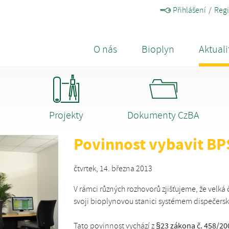
Přihlášení
Regi
O nás
Bioplyn
Aktuali
Projekty
Dokumenty CzBA
Povinnost vybavit BP
čtvrtek, 14. března 2013
V rámci různých rozhovorů zjišťujeme, že velká 
svoji bioplynovou stanici systémem dispečersk
Tato povinnost vychází z
§23 zákona č. 458/20