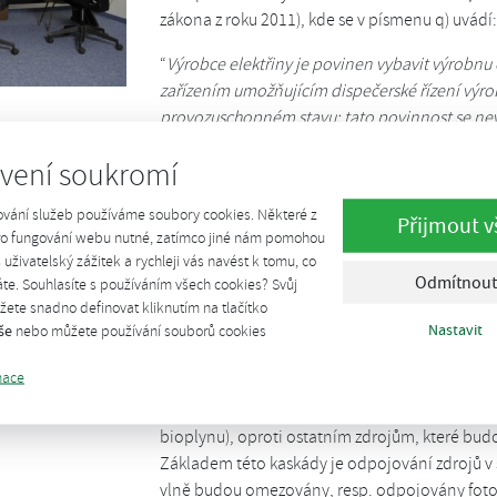
zákona z roku 2011), kde se v písmenu q) uvádí:
“
Výrobce elektřiny je povinen vybavit výrobnu
zařízením umožňujícím dispečerské řízení výrob
provozuschopném stavu; tato povinnost se nevz
obnovitelné zdroje elektřiny poprvé uvedené
vení soukromí
do 10 MW včetně a na průtočné malé vodní el
včetně
.“
ování služeb používáme soubory cookies. Některé z
Přijmout v
pro fungování webu nutné, zatímco jiné nám pomohou
Následně §104 definuje, že pro
všechny zdroje
š uživatelský zážitek a rychleji vás navést k tomu, co
2013
. Vlastní využití dispečerského řízení je z
Odmítnout
te. Souhlasíte s používáním všech cookies? Svůj
které vydává každý jednotlivý provozovatel dis
ete snadno definovat kliknutím na tlačítko
Nastavit
še
nebo můžete používání souborů cookies
Dotazník k povinnosti vybavit BPS dispečers
mace
Během jednání v roce 2011 CzBA aktivně zasáh
byly nastaveny jiné režimy řízení výkonu, a to 
bioplynu), oproti ostatním zdrojům, které bud
Základem této kaskády je odpojování zdrojů v s
vlně budou omezovány, resp. odpojovány fotovo