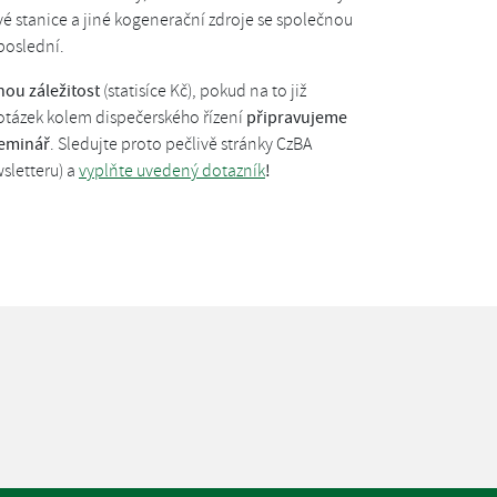
é stanice a jiné kogenerační zdroje se společnou
poslední.
nou záležitost
(statisíce Kč), pokud na to již
otázek kolem dispečerského řízení
připravujeme
seminář
. Sledujte proto pečlivě stránky CzBA
sletteru) a
vyplňte uvedený dotazník
!