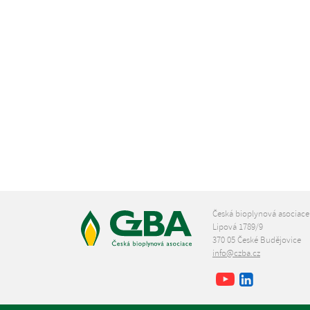
Česká bioplynová asociace
Lipová 1789/9
370 05 České Budějovice
info@czba.cz
Youtube
Facebook
LinkedIn