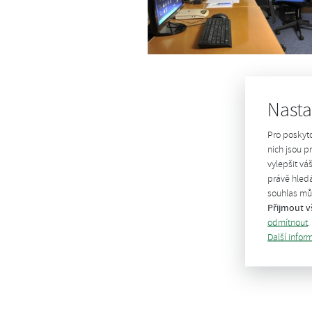
Nasta
Pro poskyt
nich jsou 
vylepšit vá
právě hledá
souhlas můž
Přijmout v
odmítnout
.
Další infor