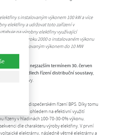
 elektřiny s instalovaným výkonem 100 kW a více
ny elektřiny a udržovat toto zařízení v
tahuje na výrobny elektřiny využívající
 do provozu do roku 2000 o instalovaném výkonu
ektrárny s instalovaným výkonem do 10 MW
še
 nad 100 kW je nejzazším termínem 30. červen
akotveno v
pravidlech řízení distribuční soustavy
,
tribuční soustavy.
kým řízením
la do debaty o dispečerském řízení BPS. Díky tomu
100-75-50-0% (s ohledem na efektivní využití
ou řízeny v hladinách 100-70-30-0% výkonu.
ekvenci dle charakteru výroby elektřiny. V první
ltaické elektrárny, následně větrné elektrárny a