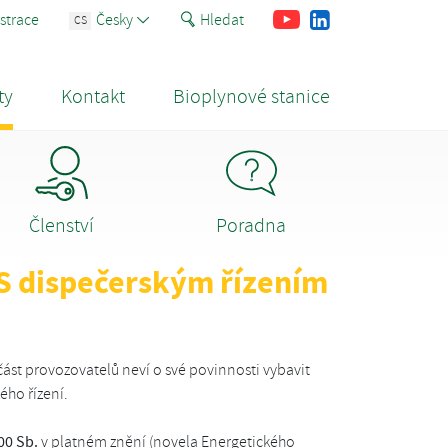
Youtube
Facebook
LinkedIn
strace
Česky
Hledat
CS
ty
Kontakt
Bioplynové stanice
Členství
Poradna
S dispečerským řízením
část provozovatelů neví o své povinnosti vybavit
ého řízení.
00 Sb.
v platném znění (novela Energetického