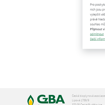
Pro poskyt
nich jsou 
vylepšit vá
právě hledá
souhlas můž
Přijmout v
odmítnout
.
Další infor
Česká bioplynová asociace
Lipová 1789/9
370 05 České Budějovice