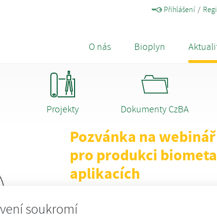
Přihlášení
Regi
O nás
Bioplyn
Aktuali
Projekty
Dokumenty CzBA
Pozvánka na webinář 
pro produkci biometa
aplikacích
pondělí, 8. ledna 2018
vení soukromí
Německá společnost DBFZ Deutsches Biomasse