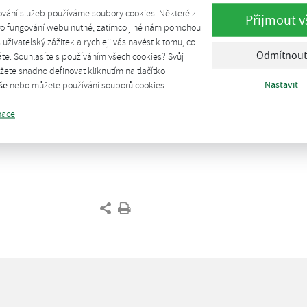
ování služeb používáme soubory cookies. Některé z
partnerem mezinárodního projektu Record Bi
Přijmout v
pro fungování webu nutné, zatímco jiné nám pomohou
technologická řešení pro aplikace biometanu.
š uživatelský zážitek a rychleji vás navést k tomu, co
Odmítnout
te. Souhlasíte s používáním všech cookies? Svůj
Webinář se uskuteční dne 21. února 2018 a při
ete snadno definovat kliknutím na tlačítko
Nastavit
še
nebo můžete používání souborů cookies
Pozvánka v pdf
mace