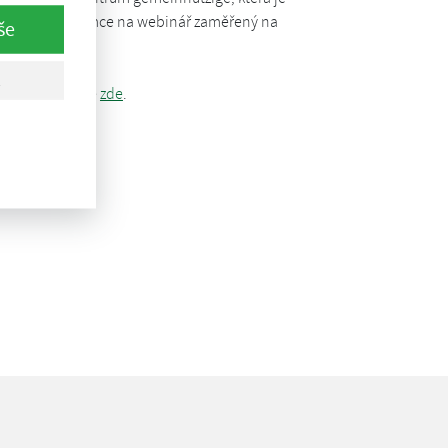
omap zve zájemce na webinář zaměřený na
še
hlásit se můžete
zde
.