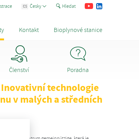
Youtube
Facebook
LinkedIn
strace
Česky
Hledat
CS
ty
Kontakt
Bioplynové stanice
Členství
Poradna
Inovativní technologie
nu v malých a středních
forschungszentrum gemeinnützige, která je