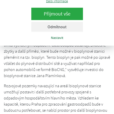
Další informace
plánuje do 1,5 až 3 let zahájení zpracovávání gastroodpadů a
odpadů z hnědých popelnic. Nyní bioplynka využívá tzv.
Přijmout vše
technologii mokré anaerobní fermentace, která po rekonstrukci
technologie a navýšení kapacity umožní zpracování 25 až 30
Odmítnout
tisíc tun biologicky rozložitelného odpadu ročně.
Nastavit
„Nákupem vlastní bioplynové stanice pak chceme vyřešit, co s
tímto vytříděným odpadem. Gastroodpad obsahuje živočišné
zbytky a další příměsi, které bude možné v bioplynové stanici
přeměnit na tzv. bioplyn. Tento bioplyn je pak možné po úpravě
vtláčet do plynové distribuční sítě a využívat například pro
pohon automobilů ve formě BioCNG,“ vysvětluje investici do
bioplynové stanice Jana Plamínková.
Rozvojové pozemky navazující na areál bioplynové stanice
umožňují postavit i další potřebné provozy spojené s
odpadovým hospodářstvím hlavního města. Vzhledem ke
kapacitě, kterou Praha pro zpracování gastroodpadů bude v
budoucnu potřebovat, se nabízí prostor pro další bioplynovou