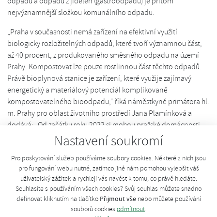
odpadů a odpadů z jídelen (gastroodpadu) je přitom
nejvýznamnější složkou komunálního odpadu.
„Praha v současnosti nemá zařízení na efektivní využití
biologicky rozložitelných odpadů, které tvoří významnou část,
až 40 procent, z produkovaného směsného odpadu na území
Prahy. Kompostovat lze pouze rostlinnou část těchto odpadů.
Právě bioplynová stanice je zařízení, které využije zajímavý
energetický a materiálový potenciál komplikovaně
kompostovatelného bioodpadu,“ říká náměstkyně primátora hl.
m. Prahy pro oblast životního prostředí Jana Plamínková a
dodává: „Od začátku roku 2022 si mohou pražské domácnosti
bezplatně objednat hnědé popelnice na biodpad. Podle našich
Nastavení soukromí
dat mohou domácnosti do těchto popelnic vytřídit až jednu
Pro poskytování služeb používáme soubory cookies. Některé z nich jsou
třetinu komunálního odpadu. Tím si také mohou snížit objem
pro fungování webu nutné, zatímco jiné nám pomohou vylepšit váš
nebo frekvenci vývozu svých černých popelnic, a tedy uspořit
uživatelský zážitek a rychleji vás navést k tomu, co právě hledáte.
peníze.“
Souhlasíte s používáním všech cookies? Svůj souhlas můžete snadno
Přijmout vše
definovat kliknutím na tlačítko
nebo můžete používání
S ohledem na nutné stavební úpravy bioplynové stanice, která v
souborů cookies
odmítnout
.
současné době funguje jako převážně zemědělská, hlavní město