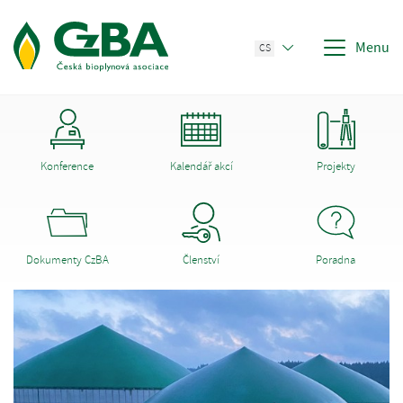
Menu
CS
Konference
Kalendář akcí
Projekty
Dokumenty CzBA
Členství
Poradna