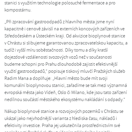
stanici s využitím technologie polosuché fermentace a pro
kompostárnu.
„Při zpracování gastroodpadů z hlavního města jsme nyní
kapacitně i cenově závislí na externích koncových zařízeních ve
Středočeském a Ústeckém kraji. Od akvizice bioplynové stanice
v Chrástu si slibujeme garantovanou zpracovatelskou kapacitu, a
tudíž i vyšší míru soběstačnosti. Díky tomu a díky kratší
dojezdové vzdálenosti svozových vozů než v současnosti
budeme schopni pro Prahu dlouhodobě zajistit efektivnější
využití gastroodpadů,“ popisuje tiskový mluvčí Pražských služeb
Radim Mana a doplňuje: „Hlavní město bude mít svoji
komunální bioplynovou stanici, zařadíme se tak mezi významná
evropská města jako Vídeň, Oslo či Milano, kde jsou tato zařízení
nedílnou součástí městského ekosystému nakládání s odpady.“
Nákup bioplynové stanice a rozvojových pozemků v Chrástu se
ukázal jako nejvhodnější varianta z hlediska času, nákladů i
efektivity investice. Praha jej uskutečnila prostřednictvím své