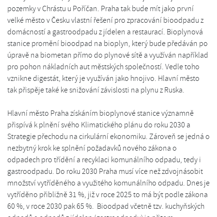
pozemky v Chrástu u Poříčan. Praha tak bude mít jako první
velké město v Česku vlastní řešení pro zpracování bioodpadu z
domácností a gastroodpadu z jídelen a restaurací. Bioplynová
stanice promění bioodpad na bioplyn, který bude předáván po
úpravě na biometan přímo do plynové sítě a využíván například
pro pohon nákladních aut městských společností. Vedle toho
vznikne digestát, který je využíván jako hnojivo. Hlavní město
tak přispěje také ke snižování závislosti na plynu z Ruska.
Hlavní město Praha získáním bioplynové stanice významně
přispívá k plnění svého Klimatického plánu do roku 2030 a
Strategie přechodu na cirkulární ekonomiku. Zároveň se jedná o
nezbytný krok ke splnění požadavků nového zákona o
odpadech pro třídění a recyklaci komunálního odpadu, tedy i
gastroodpadu. Do roku 2030 Praha musí více než zdvojnásobit
množství vytříděného a využitého komunálního odpadu. Dnes je
vytříděno přibližně 31 %, již v roce 2025 to má být podle zákona
60 %, v roce 2030 pak 65 %. Bioodpad včetně tzv. kuchyňských