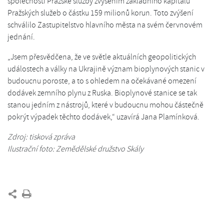
společnosti Pražské služby zvýšením základního kapitálu
Pražských služeb o částku 159 milionů korun. Toto zvýšení
schválilo Zastupitelstvo hlavního města na svém červnovém
jednání.
„Jsem přesvědčena, že ve světle aktuálních geopolitických
událostech a války na Ukrajině význam bioplynových stanic v
budoucnu poroste, a to s ohledem na očekávané omezení
dodávek zemního plynu z Ruska. Bioplynové stanice se tak
stanou jedním z nástrojů, které v budoucnu mohou částečně
pokrýt výpadek těchto dodávek,“ uzavírá Jana Plamínková.
Zdroj: tisková zpráva
Ilustrační foto: Zemědělské družstvo Skály