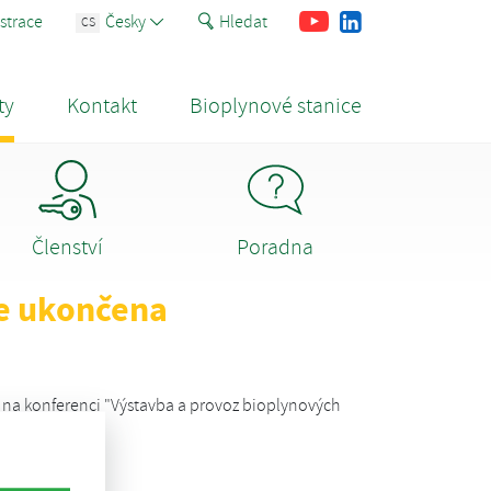
Youtube
Facebook
LinkedIn
strace
Česky
Hledat
CS
ty
Kontakt
Bioplynové stanice
Členství
Poradna
ce ukončena
 na konferenci "Výstavba a provoz bioplynových