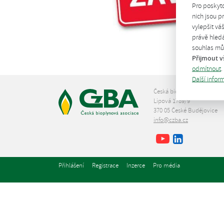
Pro poskyt
nich jsou 
vylepšit vá
právě hledá
souhlas můž
Přijmout v
odmítnout
.
Další infor
Česká bioplynová asociace
Lipová 1789/9
370 05 České Budějovice
info@czba.cz
Youtube
Facebook
LinkedIn
Přihlášení
Registrace
Inzerce
Pro média