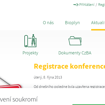
Přihlášení
Regi
O nás
Bioplyn
Aktuali
Projekty
Dokumenty CzBA
Registrace konferen
úterý, 8. října 2013
Od dnešního poledne byla uzavřena registrace
stanic" z důvodů naplnění kapacity.
vení soukromí