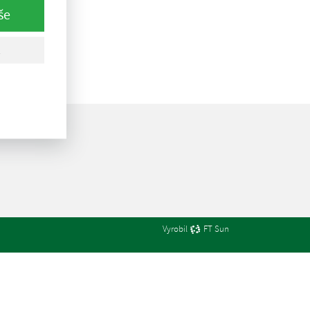
še
Vyrobil
FT Sun