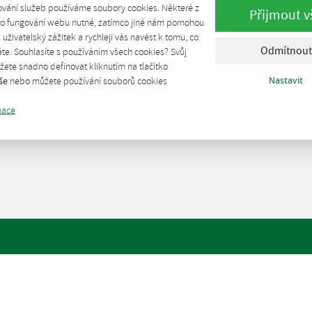
ování služeb používáme soubory cookies. Některé z
Přijmout v
pro fungování webu nutné, zatímco jiné nám pomohou
š uživatelský zážitek a rychleji vás navést k tomu, co
Odmítnout
te. Souhlasíte s používáním všech cookies? Svůj
ete snadno definovat kliknutím na tlačítko
Nastavit
še
nebo můžete používání souborů cookies
mace