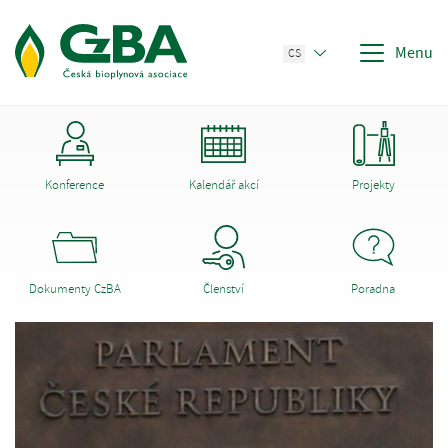
Menu
CS
Konference
Kalendář akcí
Projekty
Dokumenty CzBA
Členství
Poradna