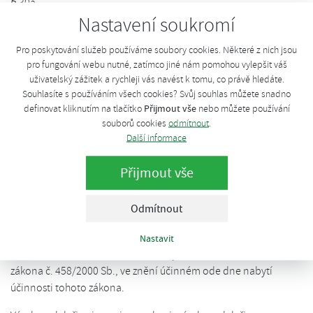
§ 30a
Nastavení soukromí
Výstavba výrobny elektřiny
Pro poskytování služeb používáme soubory cookies. Některé z nich jsou
(1) Výstavba výrobny elektřiny o celkovém instalovaném
pro fungování webu nutné, zatímco jiné nám pomohou vylepšit váš
elektrickém výkonu 1 MW a více je možná pouze na základě
uživatelský zážitek a rychleji vás navést k tomu, co právě hledáte.
udělené státní autorizace na výstavbu výrobny elektřiny (dále
Souhlasíte s používáním všech cookies? Svůj souhlas můžete snadno
Přijmout vše
jen „autorizace“). Za celkový instalovaný elektrický výkon
definovat kliknutím na tlačítko
nebo můžete používání
souborů cookies
odmítnout
.
výrobny elektřiny se považuje součet hodnot instalovaných
Další informace
výkonů výrobních jednotek v místě připojení do elektrizační
soustavy.
Přijmout vše
Řízení zahájená přede dnem nabytí účinnosti tohoto zákona, se
dokončí podle zákona č. 458/2000 Sb., ve znění účinném do
Odmítnout
dne nabytí účinnosti tohoto zákona. V územních řízeních o
umístění výrobny elektřiny zahájených přede dnem nabytí
Nastavit
účinnosti tohoto zákona se nepoužijí ustanovení § 30a až 30d
zákona č. 458/2000 Sb., ve znění účinném ode dne nabytí
účinnosti tohoto zákona.