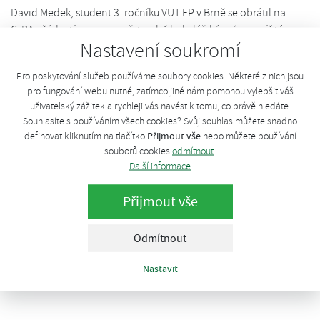
David Medek, student 3. ročníku VUT FP v Brně se obrátil na
CzBA s žádostí o pomoc při tvorbě bakalářské práce, jejíž téma
Nastavení soukromí
zní: Analýza spokojenosti zákazníků a návrhy opatření na její
zvýšení v rámci BPS.
Pro poskytování služeb používáme soubory cookies. Některé z nich jsou
pro fungování webu nutné, zatímco jiné nám pomohou vylepšit váš
Otázky jsou mířené na spokojenost s předrealizační, realizační a
uživatelský zážitek a rychleji vás navést k tomu, co právě hledáte.
porealizační část. Dotazník je anonymní a jednoduchý k
Souhlasíte s používáním všech cookies? Svůj souhlas můžete snadno
vyplnění. Pokud budete mít chvíli času, podívejte se na něj.
Přijmout vše
definovat kliknutím na tlačítko
nebo můžete používání
souborů cookies
odmítnout
.
Online dotazník
Další informace
Děkujeme, tým CzBA.
Přijmout vše
Odmítnout
Nastavit