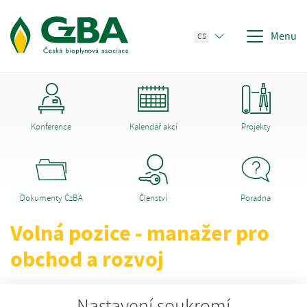
Menu
CS
Konference
Kalendář akcí
Projekty
Dokumenty CzBA
Členství
Poradna
Volná pozice - manažer pro
obchod a rozvoj
čtvrtek, 5. května 2011
Nastavení soukromí