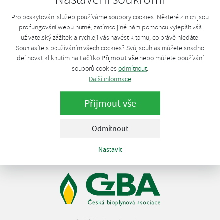
Jeden z členů CzBA hledá pro rozvoj své činnosti aktivního
Pro poskytování služeb používáme soubory cookies. Některé z nich jsou
pracovníka s obchodními sklony a zkušenostmi na pozici
pro fungování webu nutné, zatímco jiné nám pomohou vylepšit váš
Manažer pro obchod a rozvoj. Více se dozvíte z níže uvedeného
uživatelský zážitek a rychleji vás navést k tomu, co právě hledáte.
inzerátu. Zájemci mohou své životopisy zaslat do 15.5. na
Souhlasíte s používáním všech cookies? Svůj souhlas můžete snadno
uvedenou e-mailovou adresu.
Přijmout vše
definovat kliknutím na tlačítko
nebo můžete používání
souborů cookies
odmítnout
.
Další informace
Ke stažení:
Volná pozice - manažer pro obchod a rozvoj
(doc)
Přijmout vše
Odmítnout
Nastavit