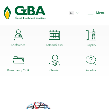
Menu
CS
Konference
Kalendář akcí
Projekty
Dokumenty CzBA
Členství
Poradna