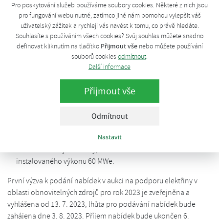
Pro poskytování služeb používáme soubory cookies. Některé z nich jsou
podporovaných zdrojů energie, připravilo a dneska vyhlásilo 1.
pro fungování webu nutné, zatímco jiné nám pomohou vylepšit váš
výzvu k podání nabídek v aukci na stanovení výše podpory
uživatelský zážitek a rychleji vás navést k tomu, co právě hledáte.
elektřiny z OZE pro rok 2023, a to pro následující kategorie
Souhlasíte s používáním všech cookies? Svůj souhlas můžete snadno
výroben.
Přijmout vše
definovat kliknutím na tlačítko
nebo můžete používání
souborů cookies
odmítnout
.
Další informace
Výrobny elektřiny využívající bioplyn (modernizované
výrobny elektřiny) s výkonem od 1 MW, s celkovou hodnotou
Přijmout vše
soutěženého instalovaného výkonu 5 MWe;
Malé vodní elektrárny (nové výrobny elektřiny a
modernizované výrobny elektřiny) od 1 MW, s celkovou
Odmítnout
hodnotou soutěženého instalovaného výkonu 7 MWe;
Nastavit
Větrné elektrárny (nové výrobny elektřiny) od 6 MW nebo s
více než 6 zdroji elektřiny, s celkovou hodnotou soutěženého
instalovaného výkonu 60 MWe.
První výzva k podání nabídek v aukci na podporu elektřiny v
oblasti obnovitelných zdrojů pro rok 2023 je zveřejněna a
vyhlášena od 13. 7. 2023, lhůta pro podávání nabídek bude
zahájena dne 3. 8. 2023. Příjem nabídek bude ukončen 6.