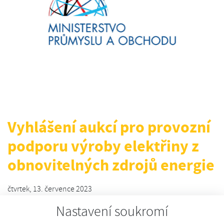
Vyhlášení aukcí pro provozní
podporu výroby elektřiny z
obnovitelných zdrojů energie
čtvrtek, 13. července 2023
Nastavení soukromí
MPO v návaznosti na schválený zákon č. 165/2012 Sb. a na
nařízení vlády č. 189/2022 Sb. o vymezení rozvoje