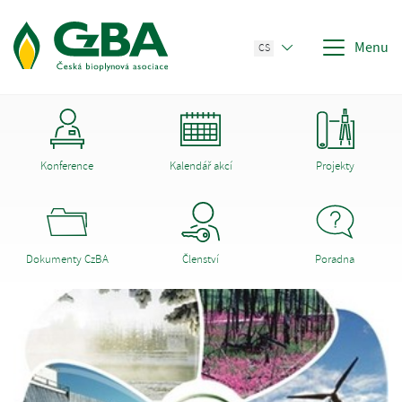
Menu
CS
Konference
Kalendář akcí
Projekty
Dokumenty CzBA
Členství
Poradna