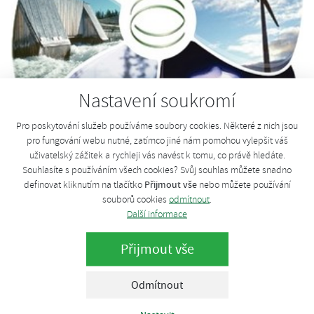
Nastavení soukromí
Pro poskytování služeb používáme soubory cookies. Některé z nich jsou
pro fungování webu nutné, zatímco jiné nám pomohou vylepšit váš
uživatelský zážitek a rychleji vás navést k tomu, co právě hledáte.
Výzva za zachování zákona o
Souhlasíte s používáním všech cookies? Svůj souhlas můžete snadno
Přijmout vše
definovat kliknutím na tlačítko
nebo můžete používání
OZE
souborů cookies
odmítnout
.
Další informace
pondělí, 6. června 2011
Přijmout vše
Pro případné zájemce zveřejňujeme výzvu za zachování zákona
o obnovitelných zdrojích energie.
Odmítnout