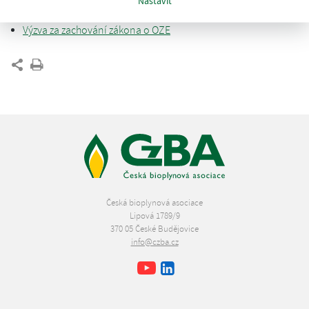
Nastavit
Ke stažení:
Výzva za zachování zákona o OZE
Česká bioplynová asociace
Lipová 1789/9
370 05 České Budějovice
info@czba.cz
Youtube
Facebook
LinkedIn