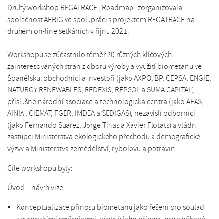
Druhý workshop REGATRACE „Roadmap“ zorganizovala
společnost AEBIG ve spolupráci s projektem REGATRACE na
druhém on-line setkáních v říjnu 2021.
Workshopu se zúčastnilo téměř 20 různých klíčových
zainteresovaných stran z oboru výroby a využití biometanu ve
Španělsku: obchodníci a investoři (jako AXPO, BP, CEPSA, ENGIE,
NATURGY RENEWABLES, REDEXIS, REPSOL a SUMA CAPITAL),
příslušné národní asociace a technologická centra (jako AEAS,
AINIA , CIEMAT, FGER, IMDEA a SEDIGAS), nezávislí odborníci
(jako Fernando Suarez, Jorge Tinas a Xavier Flotats) a vládní
zástupci Ministerstva ekologického přechodu a demografické
výzvy a Ministerstva zemědělství, rybolovu a potravin.
Cíle workshopu byly:
Úvod – návrh vize:
Konceptualizace přínosu biometanu jako řešení pro soulad