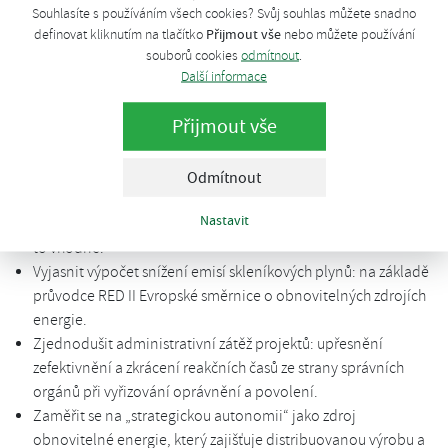
Určit využití biometanu, upřednostnit demokratizaci
Souhlasíte s používáním všech cookies? Svůj souhlas můžete snadno
využívání obnovitelného plynu pro všechna odvětví (domácí,
Přijmout vše
definovat kliknutím na tlačítko
nebo můžete používání
souborů cookies
odmítnout
.
komerční, průmyslový, v dopravě,…).
Další informace
Určit skutečný potenciál pro produkci biometanu: všechny
relevantní suroviny jako zdroje, včetně následných plodin.
Přijmout vše
Zlepšení ziskovosti bioplynu + infrastruktury upgradingového
zařízení.
Urychleně zavést systém záruk původu biometanu, včetně
Odmítnout
informací o plnění kritérií udržitelnosti a snižování emisí
Nastavit
skleníkových plynů v procesu získávání bioplynu tam, kde je
to vhodné.
Vyjasnit výpočet snížení emisí skleníkových plynů: na základě
průvodce RED II Evropské směrnice o obnovitelných zdrojích
energie.
Zjednodušit administrativní zátěž projektů: upřesnění
zefektivnění a zkrácení reakčních časů ze strany správních
orgánů při vyřizování oprávnění a povolení.
Zaměřit se na „strategickou autonomii“ jako zdroj
obnovitelné energie, který zajišťuje distribuovanou výrobu a