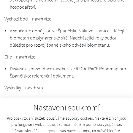
s evropskými směrnicemi, včetně jeho přínosu pro oběhové
hospodářství.
Výchozí bod – návrh vize:
V současné době jsou ve Španělsku 3 aktivní stanice vtláčející
biometan do plynárenské sítě. Nadcházející roky budou
důležité pro rozvoj španělského odvětví biometanu.
Cíle – návrh vize:
Diskuse a konsolidace návrhu vize REGATRACE Roadmap pro
Španělsko: referenční dokument.
Výsledky – návrh vize
Vytvořit přiměřeně stabilní regulační rámec, včetně
Nastavení soukromí
upřesnění využití digestátu jako biohnojiva.
Stanovit rostoucí roční cíle se zaměřením na rozsah
Pro poskytování služeb používáme soubory cookies. Některé z nich jsou
komercializace pro konečnou spotřebu.
pro fungování webu nutné, zatímco jiné nám pomohou vylepšit váš
Určit skutečný potenciál produkce biometanu.
uživatelský zážitek a rychleji vás navést k tomu, co právě hledáte.