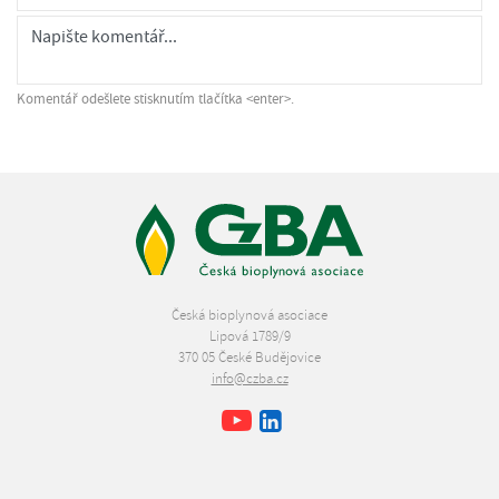
Komentář odešlete stisknutím tlačítka <enter>.
Česká bioplynová asociace
Lipová 1789/9
370 05 České Budějovice
info@czba.cz
Youtube
Facebook
LinkedIn