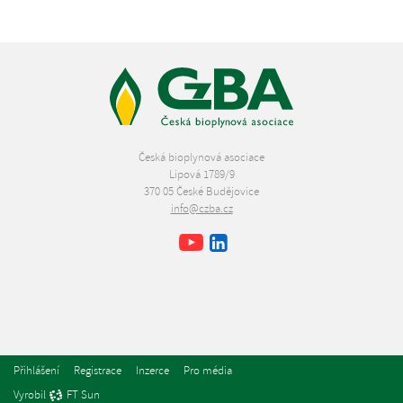
Česká bioplynová asociace
Lipová 1789/9
370 05 České Budějovice
info@czba.cz
Youtube
Facebook
LinkedIn
Přihlášení
Registrace
Inzerce
Pro média
Vyrobil
FT Sun