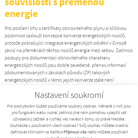
souvislosti s přeměnou
energie
Pro posílení trhu s certifikáty obnovitelného plynu si klíčovou
pozornost zaslouží koncepce konverze energetických nosičů,
protože pokračující integrace energetických odvětví v Evropě
závisí na přeměnách těchto nosičů energie mezi sebou. Zatímco
postupy pro dokumentaci obnovitelného charakteru
energetických nosičů jsou dobře zavedené, přenos informací
zdokumentovaných v zárukách původu (ZP) takových
energetických nosičů v rámci jejich konverze stále není
dostatečně propracován.
Nastavení soukromí
Konsorcium REGATRACE nedávno zveřejnilo svou zprávu
Pro poskytování služeb používáme soubory cookies. Některé z nich jsou
s návrhy harmonizovaných pravidel pro nakládání se zárukami
pro fungování webu nutné, zatímco jiné nám pomohou vylepšit váš
původu v souvislosti s přeměnou energie (označované jako
uživatelský zážitek a rychleji vás navést k tomu, co právě hledáte.
výstup REGATRACE D4.3). Záměrem je podpořit vydávající
Souhlasíte s používáním všech cookies? Svůj souhlas můžete snadno
Přijmout vše
orgány a provozovatele registrů tím, že nastolí společné
definovat kliknutím na tlačítko
nebo můžete používání