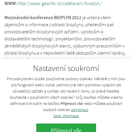
WWW:
http://www.gasinfo.cz/vzdelavani/bioplyn/
Mezinárodní konference BIOPLYN 2012
je určena všem
zájemcům o informace z oblasti bioplynu, především pak
provozovatelům bioplynových zařízení, výrobcům a
dodavatelům technologií, projektantům, provozovatelům
zemědělských bioplynových stanic, výzkumným pracovníkům v
oblasti bioplynu a v neposlední řadě zástupcům územní správy,
do jejichž působnosti spadá povolování stavby a provozu
Nastavení soukromí
bioplynových stanic a kontrola provozovaných zařízení.
Stěžejním tématem konference je
podpora rozvoje bioplynu
Pro poskytování služeb používáme soubory cookies. Některé z nich jsou
pro fungování webu nutné, zatímco jiné nám pomohou vylepšit váš
jako obnovitelného zdroje energie
. Význam obnovitelných
uživatelský zážitek a rychleji vás navést k tomu, co právě hledáte.
zdrojů energií a efektivnost využití paliv s vysokým přínosem pro
Souhlasíte s používáním všech cookies? Svůj souhlas můžete snadno
ochranu životního prostředí (snižování emisí skleníkových plynů)
Přijmout vše
definovat kliknutím na tlačítko
nebo můžete používání
je jedním z důvodů, proč zájem o bioplynová zařízení neustále
souborů cookies
odmítnout
.
stoupá. S tím souvisí i téma stále se rozšiřující oblasti
Další informace
upraveného bioplynu – biometanu – pro vtláčení do
plynovodní sítě.
Přijmout vše