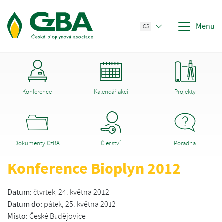
Menu
CS
Konference
Kalendář akcí
Projekty
Dokumenty CzBA
Členství
Poradna
Konference Bioplyn 2012
Datum:
čtvrtek, 24. května 2012
Datum do:
pátek, 25. května 2012
Místo:
České Budějovice