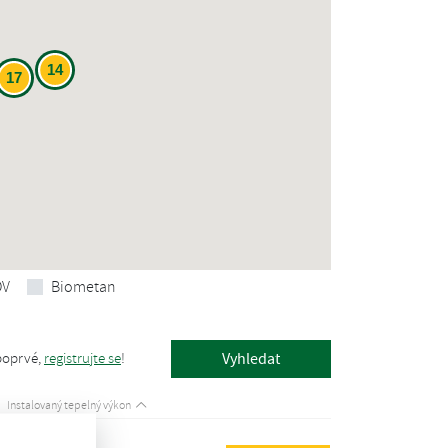
14
17
OV
Biometan
poprvé,
registrujte se
!
Instalovaný tepelný výkon