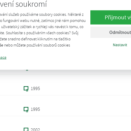
vení soukromí
1
1995
ování služeb používáme soubory cookies. Některé z
Přijmout v
pro fungování webu nutné, zatímco jiné nám pomohou
1995
š uživatelský zážitek a rychleji vás navést k tomu, co
Odmítnout
te. Souhlasíte s používáním všech cookies? Svůj
ete snadno definovat kliknutím na tlačítko
Nastavit
še
nebo můžete používání souborů cookies
1995
mace
1995
1995
1995
2002