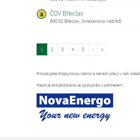
ČOV Břeclav
690 02 Břeclav, Smetanovo nábřeží
1
2
3
4
5
›
»
Provozujete bioplynovou stanici a nenašli jste jí v naší da
Mapa je aktualizována ve spolupráci s partnerem: