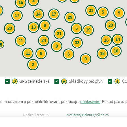
3
15
31
5
9
14
17
17
29
20
6
13
20
5
19
31
14
16
24
11
33
9
10
11
8
18
6
9
2
á
BPS zemědělská
Skládkový bioplyn
Č
d máte zájem o pokročilé filtrování, pokračujte
přihlášením
.
Pokud jste tu 
Udělení licence
Instalovaný elektrický výkon