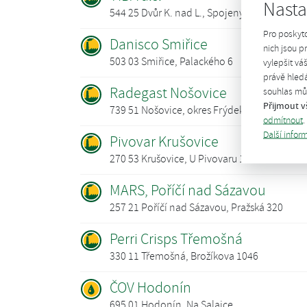
Nasta
544 25 Dvůr K. nad L., Spojených národů 23
Pro poskyt
Danisco Smiřice
nich jsou 
503 03 Smiřice, Palackého 6
vylepšit vá
právě hledá
Radegast Nošovice
souhlas můž
Přijmout v
739 51 Nošovice, okres Frýdek-Místek
odmítnout
.
Další infor
Pivovar Krušovice
270 53 Krušovice, U Pivovaru 1
MARS, Poříčí nad Sázavou
257 21 Poříčí nad Sázavou, Pražská 320
Perri Crisps Třemošná
330 11 Třemošná, Brožíkova 1046
ČOV Hodonín
695 01 Hodonín, Na Salajce