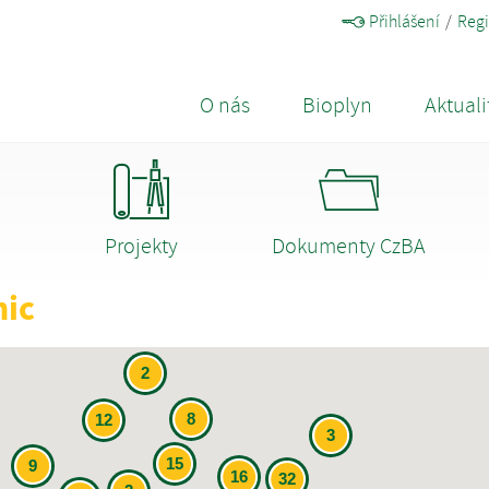
Přihlášení
Regi
O nás
Bioplyn
Aktuali
Projekty
Dokumenty CzBA
nic
2
8
12
3
15
9
16
32