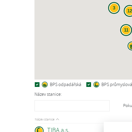
3
12
11
BPS odpadářská
BPS průmyslov
Název stanice:
Poku
Název stanice
TIBA a.s.