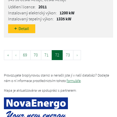
2011
1200 kW
1335 kW
Detail
«
‹
69
70
71
72
73
›
Provozujete bioplynovou stanici a nenašli jste jí v naší databázi? Dodejte
nám o ní informace prostřednictvím tohoto
formuláře
.
Mapa je aktualizována ve spolupráci s partnerem: