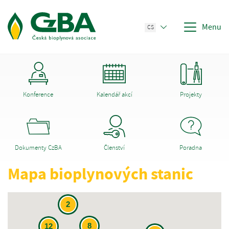
Menu
CS
Konference
Kalendář akcí
Projekty
Dokumenty CzBA
Členství
Poradna
Mapa bioplynových stanic
2
8
12