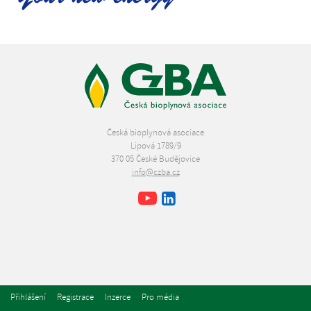
Česká bioplynová asociace
Lipová 1789/9
370 05 České Budějovice
info@czba.cz
Youtube
Facebook
LinkedIn
Přihlášení
Registrace
Inzerce
Pro média