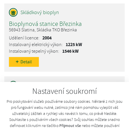
Bioplynová stanice Březinka
56943 Slatina, Skládka TKO Březinka
2004
1225 kW
1546 kW
Detail
Nastavení soukromí
Bioplynová stanice Bratčice I
Pro poskytování služeb používáme soubory cookies. Některé z nich jsou
664 67 Bratčice, Skalní
pro fungování webu nutné, zatímco jiné nám pomohou vylepšit váš
2011
uživatelský zážitek a rychleji vás navést k tomu, co právě hledáte.
1050 kW
Souhlasíte s používáním všech cookies? Svůj souhlas můžete snadno
576 kW
Přijmout vše
definovat kliknutím na tlačítko
nebo můžete používání