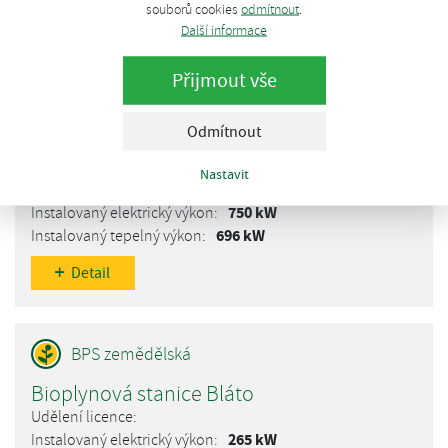
souborů cookies
odmítnout
.
Detail
Další informace
Přijmout vše
Odmítnout
Bioplynová stanice Bohuňovice
783 14 Bohuňovice, V Drahách 648
Nastavit
2008
750 kW
696 kW
Detail
Bioplynová stanice Bláto
265 kW