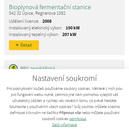
Bioplynová fermentační stanice
542 32 Úpice, Regnerova 1082
2008
150 kW
207 kW
Detail
Nastavení soukromí
Bílovská zemědělská, a.s. - 2
331 41 Bílov, Bílov
Pro poskytování služeb používáme soubory cookies. Některé z nich jsou
2012
pro fungování webu nutné, zatímco jiné nám pomohou vylepšit váš
549 kW
uživatelský zážitek a rychleji vás navést k tomu, co právě hledáte.
Souhlasíte s používáním všech cookies? Svůj souhlas můžete snadno
559 kW
Přijmout vše
definovat kliknutím na tlačítko
nebo můžete používání
Detail
souborů cookies
odmítnout
.
Další informace