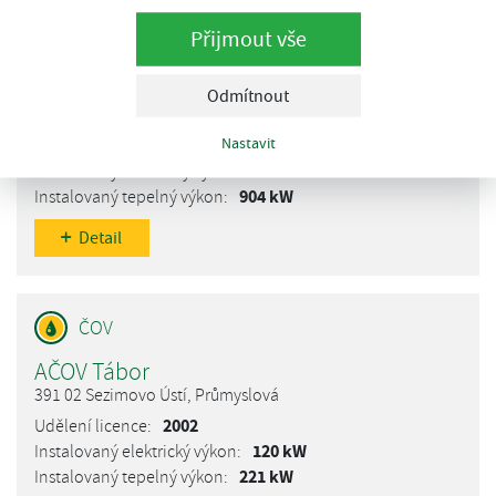
Přijmout vše
ADOS Benešov - Přibyšice
Odmítnout
257 56 Neveklov, Neveklov
Nastavit
2009
994 kW
904 kW
Detail
AČOV Tábor
391 02 Sezimovo Ústí, Průmyslová
2002
120 kW
221 kW