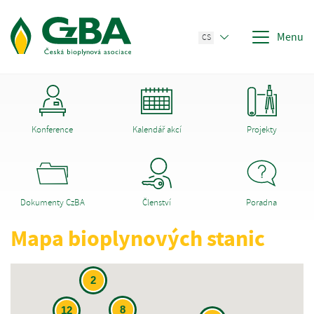
Menu
CS
Konference
Kalendář akcí
Projekty
Dokumenty CzBA
Členství
Poradna
Mapa bioplynových stanic
2
8
12