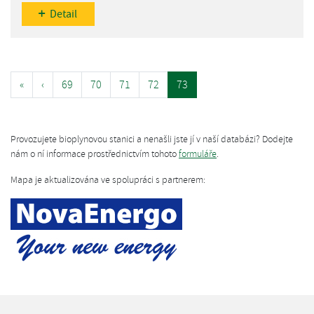
Detail
«
‹
69
70
71
72
73
Provozujete bioplynovou stanici a nenašli jste jí v naší databázi? Dodejte
nám o ní informace prostřednictvím tohoto
formuláře
.
Mapa je aktualizována ve spolupráci s partnerem: