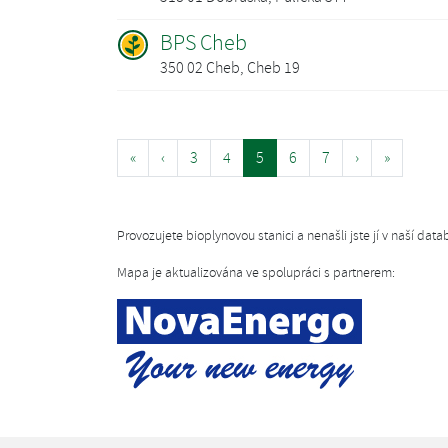
BPS Cheb
350 02 Cheb, Cheb 19
«
‹
3
4
5
6
7
›
»
Provozujete bioplynovou stanici a nenašli jste jí v naší da
Mapa je aktualizována ve spolupráci s partnerem: