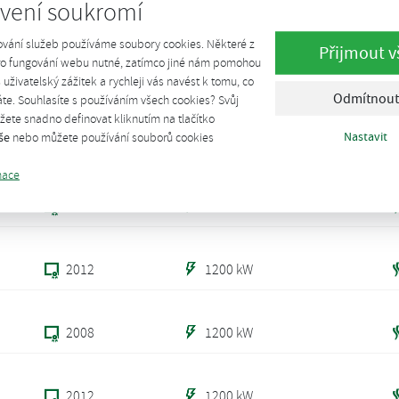
vení soukromí
2012
1250 kW
ování služeb používáme soubory cookies. Některé z
Přijmout v
pro fungování webu nutné, zatímco jiné nám pomohou
2009
1249 kW
š uživatelský zážitek a rychleji vás navést k tomu, co
Odmítnout
te. Souhlasíte s používáním všech cookies? Svůj
ete snadno definovat kliknutím na tlačítko
Nastavit
še
nebo můžete používání souborů cookies
2004
1225 kW
mace
2012
1200 kW
2012
1200 kW
2008
1200 kW
2012
1200 kW