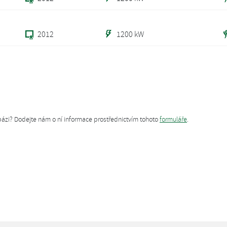
2012
1200 kW
tabázi? Dodejte nám o ní informace prostřednictvím tohoto
formuláře
.