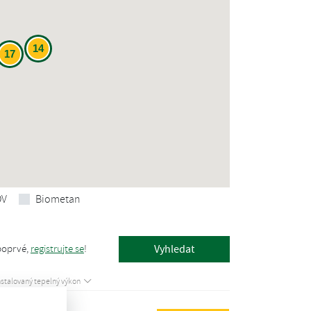
14
17
OV
Biometan
poprvé,
registrujte se
!
nstalovaný tepelný výkon