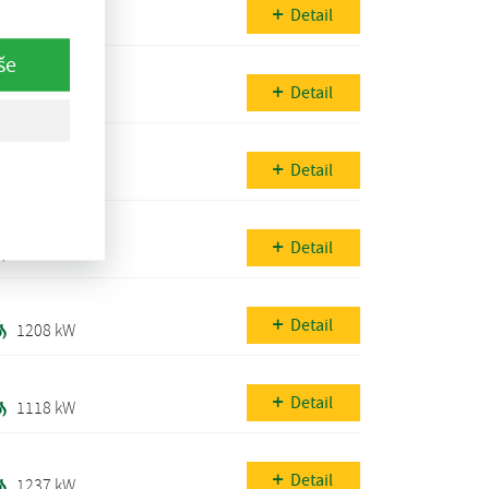
Detail
1160 kW
še
Detail
919 kW
Detail
1546 kW
Detail
1364 kW
Detail
1208 kW
Detail
1118 kW
Detail
1237 kW