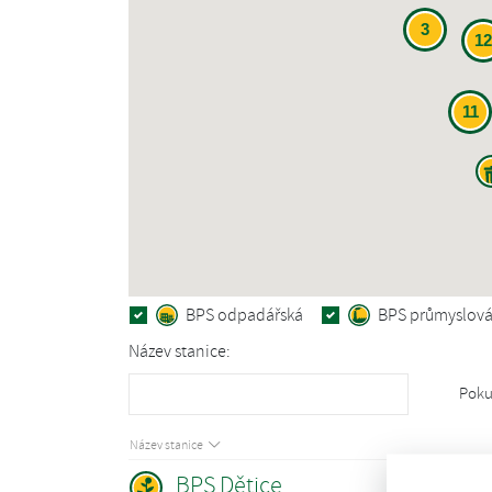
3
12
11
BPS odpadářská
BPS průmyslov
Název stanice:
Poku
Název stanice
BPS Dětice