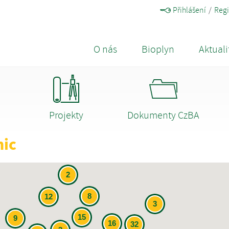
Přihlášení
Regi
O nás
Bioplyn
Aktuali
Projekty
Dokumenty CzBA
nic
2
8
12
3
15
9
16
32