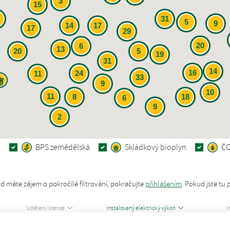
3
15
31
5
9
14
17
17
29
20
6
13
20
5
19
31
14
16
24
11
33
9
10
11
8
18
6
9
2
á
BPS zemědělská
Skládkový bioplyn
Č
d máte zájem o pokročilé filtrování, pokračujte
přihlášením
.
Pokud jste tu 
Udělení licence
Instalovaný elektrický výkon
I