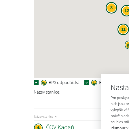
3
12
11
BPS odpadářská
BPS průmyslov
Nasta
Název stanice:
Pro poskyt
Poku
nich jsou 
vylepšit vá
právě hledá
Název stanice
souhlas můž
ČOV Kadaň
Přijmout v