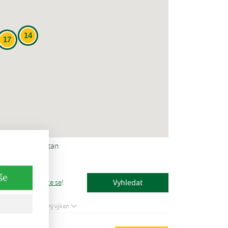
14
17
OV
Biometan
še
poprvé,
registrujte se
!
Instalovaný tepelný výkon