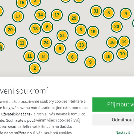
3
15
31
5
9
14
17
17
29
20
6
13
20
5
19
31
14
16
24
11
33
9
10
11
8
18
6
9
2
á
BPS zemědělská
Skládkový bioplyn
Č
vení soukromí
ování služeb používáme soubory cookies. Některé z
Přijmout v
d máte zájem o pokročilé filtrování, pokračujte
přihlášením
.
Pokud jste tu 
pro fungování webu nutné, zatímco jiné nám pomohou
š uživatelský zážitek a rychleji vás navést k tomu, co
Odmítnout
te. Souhlasíte s používáním všech cookies? Svůj
Udělení licence
Instalovaný elektrický výkon
ete snadno definovat kliknutím na tlačítko
Nastavit
še
nebo můžete používání souborů cookies