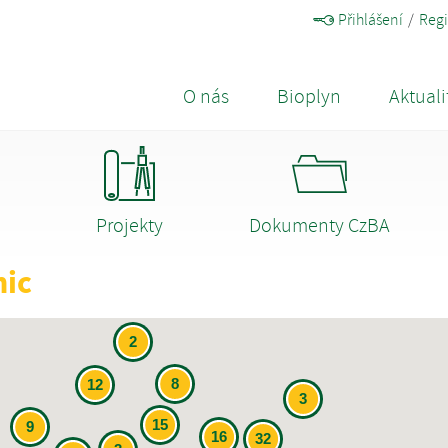
Přihlášení
Regi
O nás
Bioplyn
Aktuali
Projekty
Dokumenty CzBA
nic
2
8
12
3
15
9
16
32