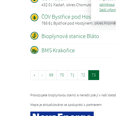
odmítnout
.
432 01 Kadaň, okres Chomutov
Další infor
ČOV Bystřice pod Hostýnem
768 61 Bystřice pod Hostýnem, okres Kroměř
Bioplynová stanice Bláto
BMS Krakořice
«
‹
69
70
71
72
73
Provozujete bioplynovou stanici a nenašli jste jí v naší da
Mapa je aktualizována ve spolupráci s partnerem: