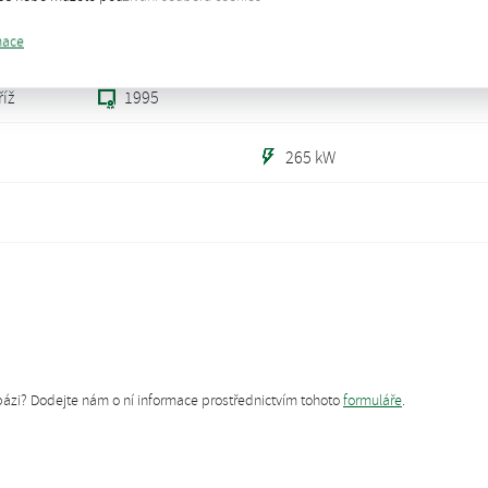
1995
mace
íž
1995
265 kW
tabázi? Dodejte nám o ní informace prostřednictvím tohoto
formuláře
.