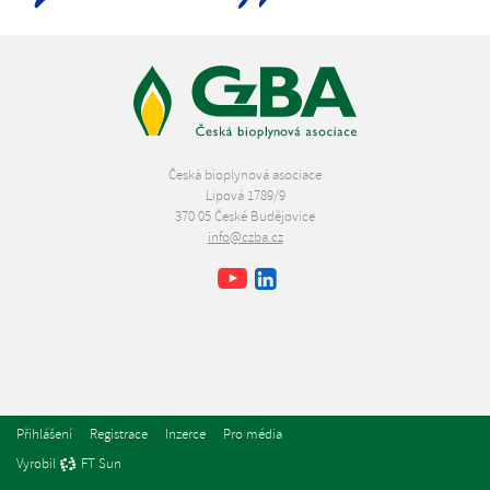
Česká bioplynová asociace
Lipová 1789/9
370 05 České Budějovice
info@czba.cz
Youtube
Facebook
LinkedIn
Přihlášení
Registrace
Inzerce
Pro média
Vyrobil
FT Sun