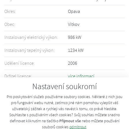
Okres:
Opava
Obec:
Vítkov
Instalovaný elektrický výkon:
986 kW
Instalovaný tepelný výkon:
1234 kW
Udělení licence:
2006
Držitel licence:
více informací
Nastavení soukromí
Informace o Vašem zařízení nejsou přesné či úplné? Upravte informace
pomocí tohoto
formuláře
.
Pro poskytování služeb používáme soubory cookies. Některé z nich jsou
pro fungování webu nutné, zatímco jiné nám pomohou vylepšit váš
uživatelský zážitek a rychleji vás navést k tomu, co právě hledáte.
Souhlasíte s používáním všech cookies? Svůj souhlas můžete snadno
Přijmout vše
definovat kliknutím na tlačítko
nebo můžete používání
souborů cookies
odmítnout
.