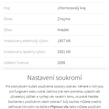
Kraj:
Jihomoravský kraj
Okres:
Znojmo
Obec:
Hrádek
Instalovaný elektrický výkon:
1957 kW
Instalovaný tepelný výkon:
2081 kW
Udělení licence:
2006
Držitel licence:
více informací
Nastavení soukromí
Informace o Vašem zařízení nejsou přesné či úplné? Upravte informace
Pro poskytování služeb používáme soubory cookies. Některé z nich jsou
pomocí tohoto
formuláře
.
pro fungování webu nutné, zatímco jiné nám pomohou vylepšit váš
uživatelský zážitek a rychleji vás navést k tomu, co právě hledáte.
Souhlasíte s používáním všech cookies? Svůj souhlas můžete snadno
Přijmout vše
definovat kliknutím na tlačítko
nebo můžete používání