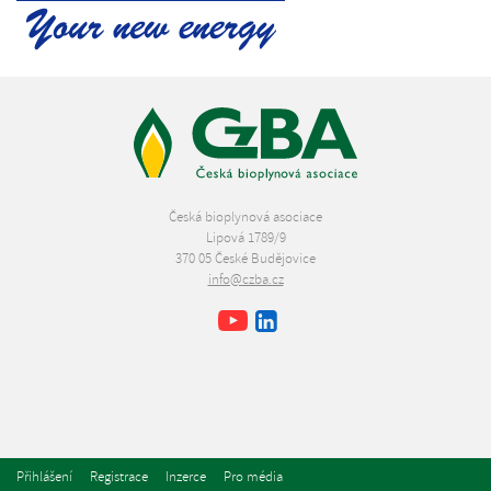
Česká bioplynová asociace
Lipová 1789/9
370 05 České Budějovice
info@czba.cz
Youtube
Facebook
LinkedIn
Přihlášení
Registrace
Inzerce
Pro média