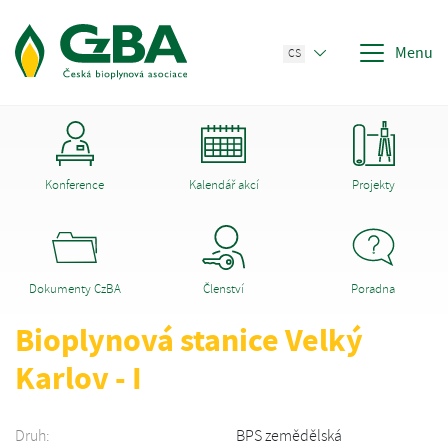
Menu
CS
Konference
Kalendář akcí
Projekty
Dokumenty CzBA
Členství
Poradna
Bioplynová stanice Velký
Karlov - I
Druh:
BPS zemědělská