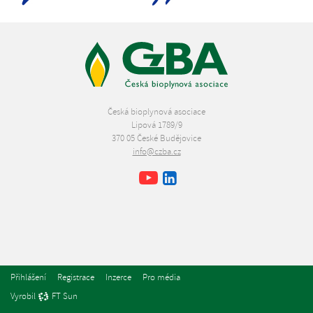
Česká bioplynová asociace
Lipová 1789/9
370 05 České Budějovice
info@czba.cz
Youtube
Facebook
LinkedIn
Přihlášení
Registrace
Inzerce
Pro média
Vyrobil
FT Sun