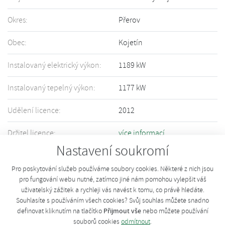
Okres:
Přerov
Obec:
Kojetín
Instalovaný elektrický výkon:
1189 kW
Instalovaný tepelný výkon:
1177 kW
Udělení licence:
2012
Držitel licence:
více informací
Nastavení soukromí
Informace o Vašem zařízení nejsou přesné či úplné? Upravte informace
pomocí tohoto
formuláře
.
Pro poskytování služeb používáme soubory cookies. Některé z nich jsou
pro fungování webu nutné, zatímco jiné nám pomohou vylepšit váš
uživatelský zážitek a rychleji vás navést k tomu, co právě hledáte.
Souhlasíte s používáním všech cookies? Svůj souhlas můžete snadno
Přijmout vše
definovat kliknutím na tlačítko
nebo můžete používání
souborů cookies
odmítnout
.