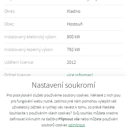
Okres:
Kladno
Obec:
Hostouň
Instalovaný elektrický výkon:
800 kW
Instalovaný tepelný výkon:
792 kW
Udělení licence:
2012
Držitel licence:
více informací
Nastavení soukromí
Informace o Vašem zařízení nejsou přesné či úplné? Upravte informace
pomocí tohoto
formuláře
.
Pro poskytování služeb používáme soubory cookies. Některé z nich jsou
pro fungování webu nutné, zatímco jiné nám pomohou vylepšit váš
uživatelský zážitek a rychleji vás navést k tomu, co právě hledáte.
Souhlasíte s používáním všech cookies? Svůj souhlas můžete snadno
Přijmout vše
definovat kliknutím na tlačítko
nebo můžete používání
souborů cookies
odmítnout
.