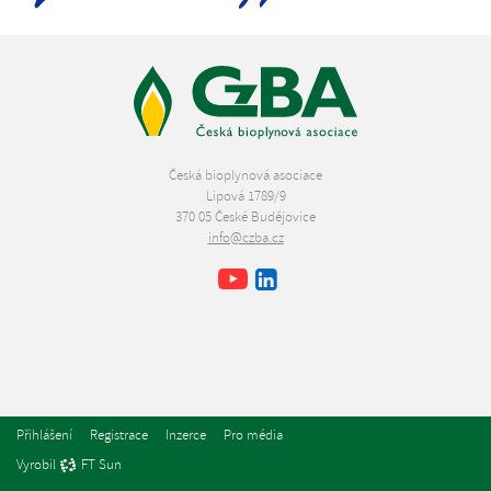
Česká bioplynová asociace
Lipová 1789/9
370 05 České Budějovice
info@czba.cz
Youtube
Facebook
LinkedIn
Přihlášení
Registrace
Inzerce
Pro média
Vyrobil
FT Sun