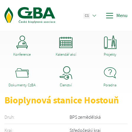
Menu
CS
Konference
Kalendář akcí
Projekty
Dokumenty CzBA
Členství
Poradna
Bioplynová stanice Hostouň
Druh:
BPS zemědělská
Kraj:
Středočeský kraj