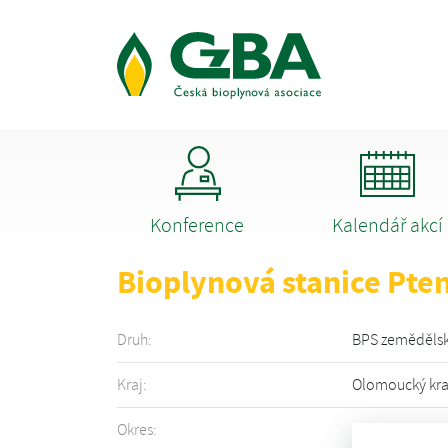
Konference
Kalendář akcí
Bioplynová stanice Pten
Druh:
BPS zeměděls
Kraj:
Olomoucký kra
Okres:
Prostějov