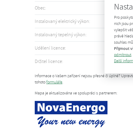
Nasta
Obec:
Ptení
Pro poskyt
Instalovaný elektrický výkon:
526 kW
nich jsou 
vylepšit vá
Instalovaný tepelný výkon:
551 kW
právě hledá
souhlas můž
Udělení licence:
2013
Přijmout v
odmítnout
.
Další infor
Držitel licence:
více informací
Informace o Vašem zařízení nejsou přesné či úplné? Uprav
tohoto
formuláře
.
Mapa je aktualizována ve spolupráci s partnerem: