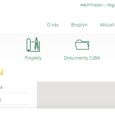
Přihlášení
Regi
O nás
Bioplyn
Aktuali
Projekty
Dokumenty CzBA
í
ká
j