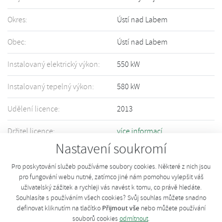
Okres:
Ústí nad Labem
Obec:
Ústí nad Labem
Instalovaný elektrický výkon:
550 kW
Instalovaný tepelný výkon:
580 kW
Udělení licence:
2013
Držitel licence:
více informací
Nastavení soukromí
Informace o Vašem zařízení nejsou přesné či úplné? Upravte informace
pomocí tohoto
formuláře
.
Pro poskytování služeb používáme soubory cookies. Některé z nich jsou
pro fungování webu nutné, zatímco jiné nám pomohou vylepšit váš
uživatelský zážitek a rychleji vás navést k tomu, co právě hledáte.
Souhlasíte s používáním všech cookies? Svůj souhlas můžete snadno
Přijmout vše
definovat kliknutím na tlačítko
nebo můžete používání
souborů cookies
odmítnout
.