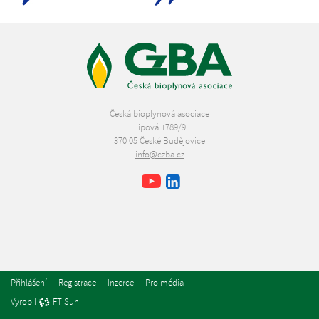
Česká bioplynová asociace
Lipová 1789/9
370 05 České Budějovice
info@czba.cz
Youtube
Facebook
LinkedIn
Přihlášení
Registrace
Inzerce
Pro média
Vyrobil
FT Sun