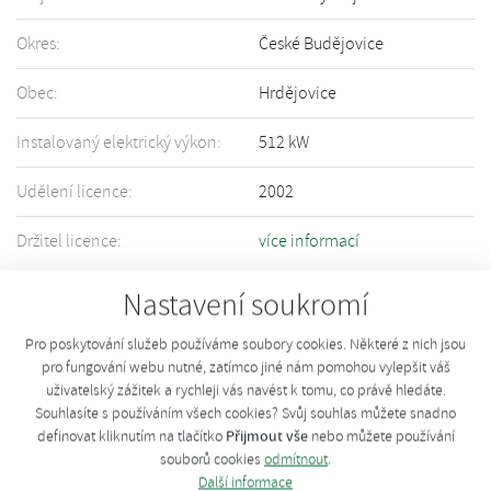
Okres:
České Budějovice
Obec:
Hrdějovice
Instalovaný elektrický výkon:
512 kW
Udělení licence:
2002
Držitel licence:
více informací
Informace o Vašem zařízení nejsou přesné či úplné? Upravte informace
Nastavení soukromí
pomocí tohoto
formuláře
.
Pro poskytování služeb používáme soubory cookies. Některé z nich jsou
pro fungování webu nutné, zatímco jiné nám pomohou vylepšit váš
uživatelský zážitek a rychleji vás navést k tomu, co právě hledáte.
Souhlasíte s používáním všech cookies? Svůj souhlas můžete snadno
Přijmout vše
definovat kliknutím na tlačítko
nebo můžete používání
souborů cookies
odmítnout
.
Další informace