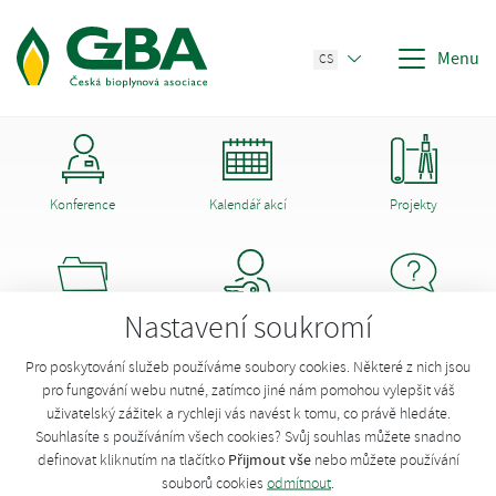
Menu
CS
Konference
Kalendář akcí
Projekty
Nastavení soukromí
Dokumenty CzBA
Členství
Poradna
Opravit údaje o stanici
Pro poskytování služeb používáme soubory cookies. Některé z nich jsou
pro fungování webu nutné, zatímco jiné nám pomohou vylepšit váš
uživatelský zážitek a rychleji vás navést k tomu, co právě hledáte.
Chcete opravit údaje stanice?
Přihlaste se
!
Souhlasíte s používáním všech cookies? Svůj souhlas můžete snadno
Přijmout vše
definovat kliknutím na tlačítko
nebo můžete používání
souborů cookies
odmítnout
.