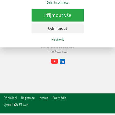
Další informace
Přijmout vše
Odmítnout
Česká bioplynová asociace
Nastavit
Lipová 1789/9
370 05 České Budějovice
info@czba.cz
Youtube
Facebook
LinkedIn
Přihlášení
Registrace
Inzerce
Pro média
Vyrobil
FT Sun