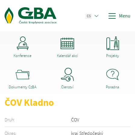
Menu
CS
Konference
Kalendář akcí
Projekty
Dokumenty CzBA
Členství
Poradna
ČOV Kladno
Druh:
ČOV
Okres:
kraj Středočeský