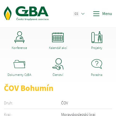
Menu
CS
Konference
Kalendář akcí
Projekty
Dokumenty CzBA
Členství
Poradna
ČOV Bohumín
Druh:
ČOV
Kraj:
Moravskoslezský kraj