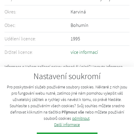
Okres:
Karviná
Obec:
Bohumín
Udělení licence:
1995
Držitel licence:
více informací
Informace o Vašem zařízení nejsou přesné či úplné? Upravte informace
pomocí tohoto
formuláře
.
Nastavení soukromí
Pro poskytování služeb používáme soubory cookies. Některé z nich jsou
pro fungování webu nutné, zatímco jiné nám pomohou vylepšit váš
uživatelský zážitek a rychleji vás navést k tomu, co právě hledáte.
Souhlasíte s používáním všech cookies? Svůj souhlas můžete snadno
Přijmout vše
definovat kliknutím na tlačítko
nebo můžete používání
souborů cookies
odmítnout
.
Další informace