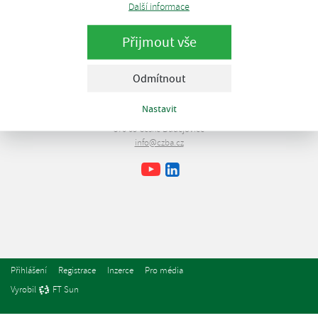
Další informace
Přijmout vše
Odmítnout
Česká bioplynová asociace
Nastavit
Lipová 1789/9
370 05 České Budějovice
info@czba.cz
Youtube
Facebook
LinkedIn
Přihlášení
Registrace
Inzerce
Pro média
Vyrobil
FT Sun