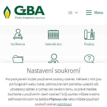
Menu
CS
Konference
Kalendář akcí
Projekty
Nastavení soukromí
Dokumenty CzBA
Členství
Poradna
Opravit údaje o stanici
Pro poskytování služeb používáme soubory cookies. Některé z nich jsou
pro fungování webu nutné, zatímco jiné nám pomohou vylepšit váš
uživatelský zážitek a rychleji vás navést k tomu, co právě hledáte.
Chcete opravit údaje stanice?
Přihlaste se
!
Souhlasíte s používáním všech cookies? Svůj souhlas můžete snadno
Přijmout vše
definovat kliknutím na tlačítko
nebo můžete používání
souborů cookies
odmítnout
.