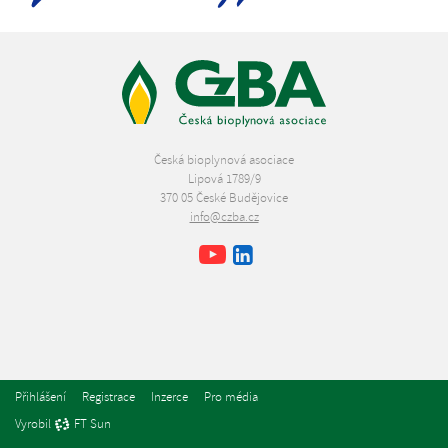
Česká bioplynová asociace
Lipová 1789/9
370 05 České Budějovice
info@czba.cz
Youtube
Facebook
LinkedIn
Přihlášení
Registrace
Inzerce
Pro média
Vyrobil
FT Sun