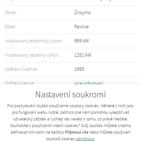
Okres:
Znojmo
Obec:
Pavlice
Instalovaný elektrický výkon:
999 kW
Instalovaný tepelný výkon:
1281 kW
Udělení licence:
1995
Držitel licence:
více informací
Nastavení soukromí
Informace o Vašem zařízení nejsou přesné či úplné? Upravte informace
pomocí tohoto
formuláře
.
Pro poskytování služeb používáme soubory cookies. Některé z nich jsou
pro fungování webu nutné, zatímco jiné nám pomohou vylepšit váš
uživatelský zážitek a rychleji vás navést k tomu, co právě hledáte.
Souhlasíte s používáním všech cookies? Svůj souhlas můžete snadno
Přijmout vše
definovat kliknutím na tlačítko
nebo můžete používání
souborů cookies
odmítnout
.