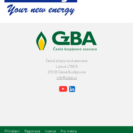
Česká bioplynová asociace
Lipová 1789/9
370 05 České Budějovice
info@czba.cz
Youtube
Facebook
LinkedIn
Přihlášení
Registrace
Inzerce
Pro média