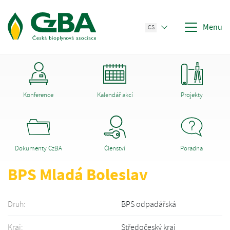
Menu
CS
Konference
Kalendář akcí
Projekty
Dokumenty CzBA
Členství
Poradna
BPS Mladá Boleslav
Druh:
BPS odpadářská
Kraj:
Středočeský kraj