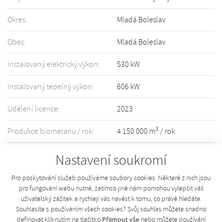
Okres:
Mladá Boleslav
Obec:
Mladá Boleslav
Instalovaný elektrický výkon:
530 kW
Instalovaný tepelný výkon:
606 kW
Udělení licence:
2023
3
Produkce biometanu / rok:
4 150 000 m
/ rok
Držitel licence:
více informací
Nastavení soukromí
Pro poskytování služeb používáme soubory cookies. Některé z nich jsou
Informace o Vašem zařízení nejsou přesné či úplné? Upravte informace
pro fungování webu nutné, zatímco jiné nám pomohou vylepšit váš
pomocí tohoto
formuláře
.
uživatelský zážitek a rychleji vás navést k tomu, co právě hledáte.
Souhlasíte s používáním všech cookies? Svůj souhlas můžete snadno
Přijmout vše
definovat kliknutím na tlačítko
nebo můžete používání