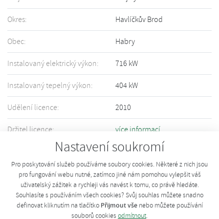
Okres:
Havlíčkův Brod
Obec:
Habry
Instalovaný elektrický výkon:
716 kW
Instalovaný tepelný výkon:
404 kW
Udělení licence:
2010
Držitel licence:
více informací
Nastavení soukromí
Informace o Vašem zařízení nejsou přesné či úplné? Upravte informace
pomocí tohoto
formuláře
.
Pro poskytování služeb používáme soubory cookies. Některé z nich jsou
pro fungování webu nutné, zatímco jiné nám pomohou vylepšit váš
uživatelský zážitek a rychleji vás navést k tomu, co právě hledáte.
Souhlasíte s používáním všech cookies? Svůj souhlas můžete snadno
Přijmout vše
definovat kliknutím na tlačítko
nebo můžete používání
souborů cookies
odmítnout
.