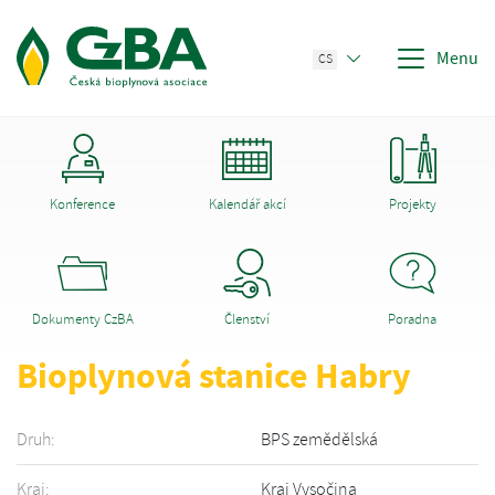
Menu
CS
Konference
Kalendář akcí
Projekty
Dokumenty CzBA
Členství
Poradna
Bioplynová stanice Habry
Druh:
BPS zemědělská
Kraj:
Kraj Vysočina