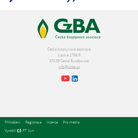
Česká bioplynová asociace
Lipová 1789/9
370 05 České Budějovice
info@czba.cz
Youtube
Facebook
LinkedIn
Přihlášení
Registrace
Inzerce
Pro média
Vyrobil
FT Sun