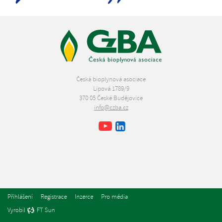
Česká bioplynová asociace
Lipová 1789/9
370 05 České Budějovice
info@czba.cz
Youtube
Facebook
LinkedIn
Přihlášení
Registrace
Inzerce
Pro média
Vyrobil
FT Sun