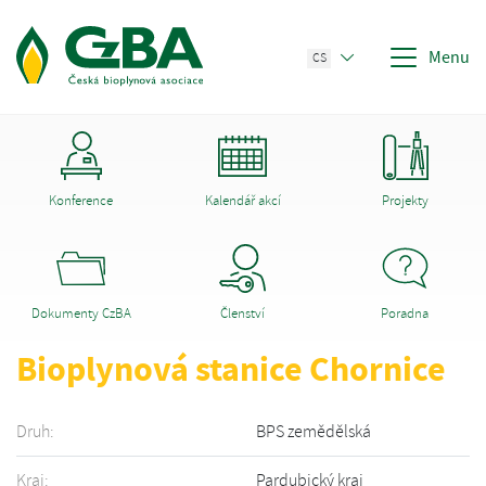
Menu
CS
Konference
Kalendář akcí
Projekty
Dokumenty CzBA
Členství
Poradna
Bioplynová stanice Chornice
Druh:
BPS zemědělská
Kraj:
Pardubický kraj