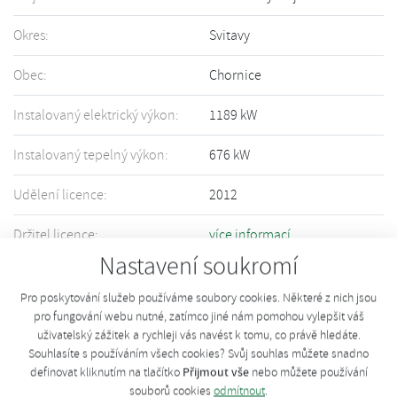
Okres:
Svitavy
Obec:
Chornice
Instalovaný elektrický výkon:
1189 kW
Instalovaný tepelný výkon:
676 kW
Udělení licence:
2012
Držitel licence:
více informací
Nastavení soukromí
Informace o Vašem zařízení nejsou přesné či úplné? Upravte informace
pomocí tohoto
formuláře
.
Pro poskytování služeb používáme soubory cookies. Některé z nich jsou
pro fungování webu nutné, zatímco jiné nám pomohou vylepšit váš
uživatelský zážitek a rychleji vás navést k tomu, co právě hledáte.
Souhlasíte s používáním všech cookies? Svůj souhlas můžete snadno
Přijmout vše
definovat kliknutím na tlačítko
nebo můžete používání
souborů cookies
odmítnout
.