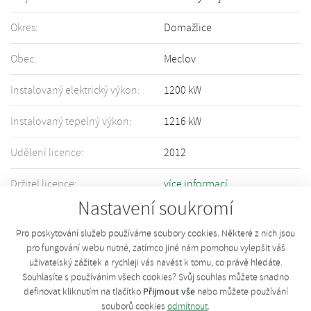
Okres:
Domažlice
Obec:
Meclov
Instalovaný elektrický výkon:
1200 kW
Instalovaný tepelný výkon:
1216 kW
Udělení licence:
2012
Držitel licence:
více informací
Nastavení soukromí
Informace o Vašem zařízení nejsou přesné či úplné? Upravte informace
pomocí tohoto
formuláře
.
Pro poskytování služeb používáme soubory cookies. Některé z nich jsou
pro fungování webu nutné, zatímco jiné nám pomohou vylepšit váš
uživatelský zážitek a rychleji vás navést k tomu, co právě hledáte.
Souhlasíte s používáním všech cookies? Svůj souhlas můžete snadno
Přijmout vše
definovat kliknutím na tlačítko
nebo můžete používání
souborů cookies
odmítnout
.