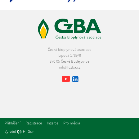
Česká bioplynová asociace
Lipová 1789/9
370 05 České Budějovice
info@czba.cz
Youtube
Facebook
LinkedIn
Přihlášení
Registrace
Inzerce
Pro média
Vyrobil
FT Sun