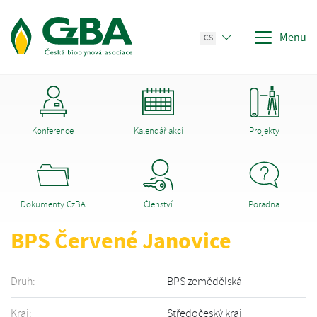
Menu
CS
Konference
Kalendář akcí
Projekty
Dokumenty CzBA
Členství
Poradna
BPS Červené Janovice
Druh:
BPS zemědělská
Kraj:
Středočeský kraj