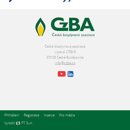
Česká bioplynová asociace
Lipová 1789/9
370 05 České Budějovice
info@czba.cz
Youtube
Facebook
LinkedIn
Přihlášení
Registrace
Inzerce
Pro média
Vyrobil
FT Sun