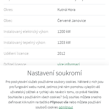
Okres:
Kutná Hora
Obec:
Červené Janovice
Instalovaný elektrický výkon:
1200 kW
Instalovaný tepelný výkon:
1203 kW
Udělení licence:
2012
Držitel licence:
více informací
Nastavení soukromí
Informace o Vašem zařízení nejsou přesné či úplné? Upravte informace
pomocí tohoto
formuláře
.
Pro poskytování služeb používáme soubory cookies. Některé z nich jsou
pro fungování webu nutné, zatímco jiné nám pomohou vylepšit váš
uživatelský zážitek a rychleji vás navést k tomu, co právě hledáte.
Souhlasíte s používáním všech cookies? Svůj souhlas můžete snadno
Přijmout vše
definovat kliknutím na tlačítko
nebo můžete používání
souborů cookies
odmítnout
.