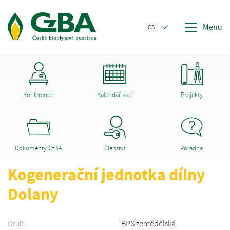
Menu
CS
Konference
Kalendář akcí
Projekty
Dokumenty CzBA
Členství
Poradna
Kogenerační jednotka dílny
Dolany
Druh:
BPS zemědělská