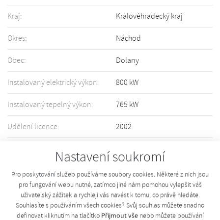
Kraj:
Královéhradecký kraj
Okres:
Náchod
Obec:
Dolany
Instalovaný elektrický výkon:
800 kW
Instalovaný tepelný výkon:
765 kW
Udělení licence:
2002
Držitel licence:
více informací
Nastavení soukromí
Informace o Vašem zařízení nejsou přesné či úplné? Upravte informace
Pro poskytování služeb používáme soubory cookies. Některé z nich jsou
pomocí tohoto
formuláře
.
pro fungování webu nutné, zatímco jiné nám pomohou vylepšit váš
uživatelský zážitek a rychleji vás navést k tomu, co právě hledáte.
Souhlasíte s používáním všech cookies? Svůj souhlas můžete snadno
Přijmout vše
definovat kliknutím na tlačítko
nebo můžete používání