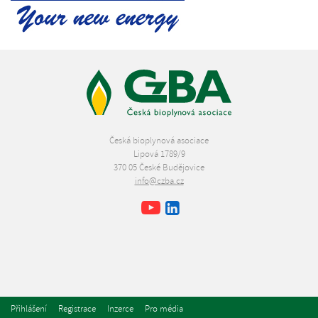
Česká bioplynová asociace
Lipová 1789/9
370 05 České Budějovice
info@czba.cz
Youtube
Facebook
LinkedIn
Přihlášení
Registrace
Inzerce
Pro média